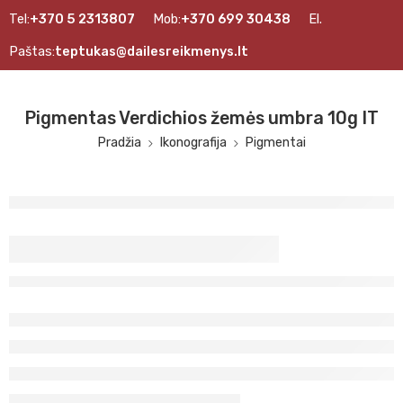
Tel:
+370 5 2313807
Mob:
+370 699 30438
El.
Paštas:
teptukas@dailesreikmenys.lt
Pigmentas Verdichios žemės umbra 10g IT
Pradžia
Ikonografija
Pigmentai