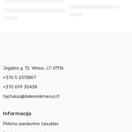
Medinis suolelis rankai
Pigmentas siena natūrali prancūziška 50g Kr
8,90
€
6,60
€
Jogailos g. 13, Vilnius, LT-01116
+370 5 2313807
+370 699 30438
teptukas@dailesreikmenys.lt
Informacija
Pirkimo-pardavimo taisyklės