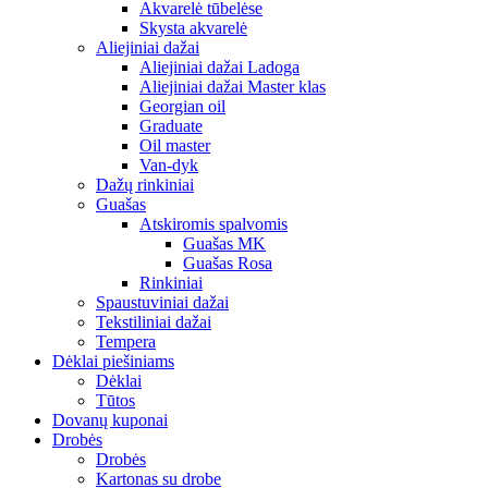
Akvarelė tūbelėse
Skysta akvarelė
Aliejiniai dažai
Aliejiniai dažai Ladoga
Aliejiniai dažai Master klas
Georgian oil
Graduate
Oil master
Van-dyk
Dažų rinkiniai
Guašas
Atskiromis spalvomis
Guašas MK
Guašas Rosa
Rinkiniai
Spaustuviniai dažai
Tekstiliniai dažai
Tempera
Dėklai piešiniams
Dėklai
Tūtos
Dovanų kuponai
Drobės
Drobės
Kartonas su drobe