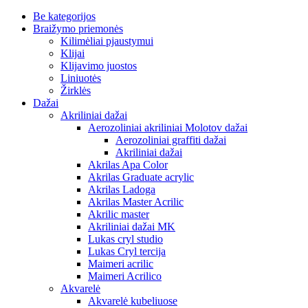
Be kategorijos
Braižymo priemonės
Kilimėliai pjaustymui
Klijai
Klijavimo juostos
Liniuotės
Žirklės
Dažai
Akriliniai dažai
Aerozoliniai akriliniai Molotov dažai
Aerozoliniai graffiti dažai
Akriliniai dažai
Akrilas Apa Color
Akrilas Graduate acrylic
Akrilas Ladoga
Akrilas Master Acrilic
Akrilic master
Akriliniai dažai MK
Lukas cryl studio
Lukas Cryl tercija
Maimeri acrilic
Maimeri Acrilico
Akvarelė
Akvarelė kubeliuose