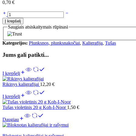
0,70
€
Į krepšelį
Saugiais atsiskaitymais rūpinasi
Kategorijos:
Plunksnos, plunksnakočiai
,
Kaligrafija
,
Tušas
Jums gali patikti...
Į krepšelį
Rikinys kaligrafijai
12,20
€
Į krepšelį
Tušas violetinis 20 g Koh-I-Noor
1,50
€
Daugiau
Bloknotas kaligrafijai ir rašymui