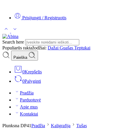
Tel:
+370 5 2313807
Mob:
+370 699 30438
El. Paštas:
teptukas@
Prisijungti / Registruotis
Search here
Populiarūs raktažodžiai:
Dažai
Guašas
Teptukai
Paieška
0
Krepšelis
0
Palyginti
Pradžia
Parduotuvė
Apie mus
Kontaktai
Plunksna DP41
Pradžia
Kaligrafija
Tušas