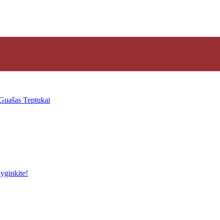
Guašas
Teptukai
yginkite!