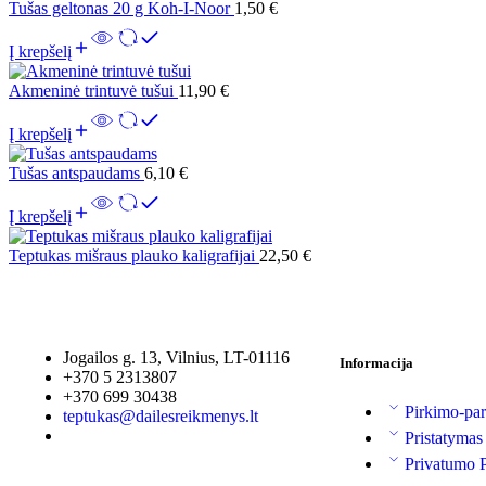
Tušas geltonas 20 g Koh-I-Noor
1,50
€
Į krepšelį
Akmeninė trintuvė tušui
11,90
€
Į krepšelį
Tušas antspaudams
6,10
€
Į krepšelį
Teptukas mišraus plauko kaligrafijai
22,50
€
Jogailos g. 13, Vilnius, LT-01116
Informacija
+370 5 2313807
+370 699 30438
Pirkimo-par
teptukas@dailesreikmenys.lt
Pristatymas
Privatumo P