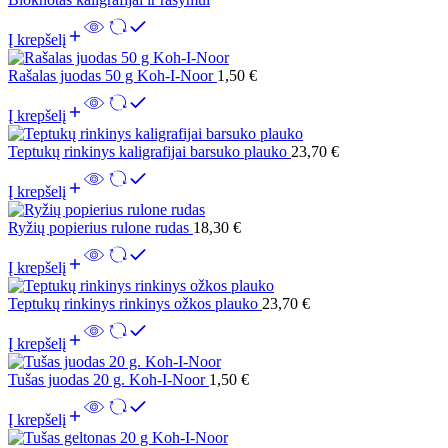
Į krepšelį
Rašalas juodas 50 g Koh-I-Noor
1,50
€
Į krepšelį
Teptukų rinkinys kaligrafijai barsuko plauko
23,70
€
Į krepšelį
Ryžių popierius rulone rudas
18,30
€
Į krepšelį
Teptukų rinkinys rinkinys ožkos plauko
23,70
€
Į krepšelį
Tušas juodas 20 g. Koh-I-Noor
1,50
€
Į krepšelį