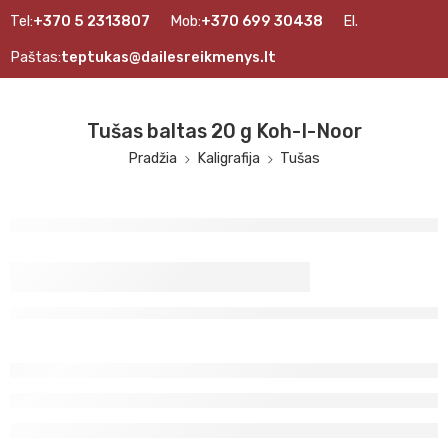
Tel:
+370 5 2313807
Mob:
+370 699 30438
El.
Paštas:
teptukas@dailesreikmenys.lt
Tušas baltas 20 g Koh-I-Noor
Pradžia
Kaligrafija
Tušas