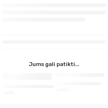
Jums gali patikti...
Akmeninė trintuvė tušui
Rašalas mėlynas 50 g Koh-I-Noor
11,90
€
1,50
€