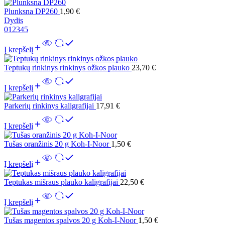
Plunksna DP260
1,90
€
Dydis
0
1
2
3
4
5
Į krepšelį
Teptukų rinkinys rinkinys ožkos plauko
23,70
€
Į krepšelį
Parkerių rinkinys kaligrafijai
17,91
€
Į krepšelį
Tušas oranžinis 20 g Koh-I-Noor
1,50
€
Į krepšelį
Teptukas mišraus plauko kaligrafijai
22,50
€
Į krepšelį
Tušas magentos spalvos 20 g Koh-I-Noor
1,50
€