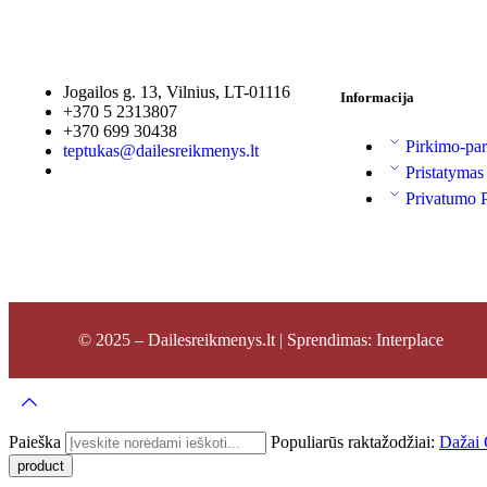
Jogailos g. 13, Vilnius, LT-01116
Informacija
+370 5 2313807
+370 699 30438
Pirkimo-par
teptukas@dailesreikmenys.lt
Pristatymas
Privatumo P
© 2025 – Dailesreikmenys.lt | Sprendimas: Interplace
Paieška
Populiarūs raktažodžiai:
Dažai