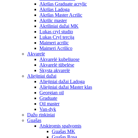
Akrilas Graduate acrylic
Akrilas Ladoga
Akrilas Master Acrilic
Akrilic master
Akriliniai dažai MK
Lukas cryl studio
Lukas Cryl tercija
Maimeri acrilic
Maimeri Acrilico
Akvarelė
Akvarelė kubeliuose
Akvarelė tūbelėse
Skysta akvarelė
Aliejiniai dažai
Aliejiniai dažai Ladoga
Aliejiniai dažai Master klas
Georgian oil
Graduate
Oil master
Van-dyk
Dažų rinkiniai
Guašas
Atskiromis spalvomis
Guašas MK
Guašas Rosa