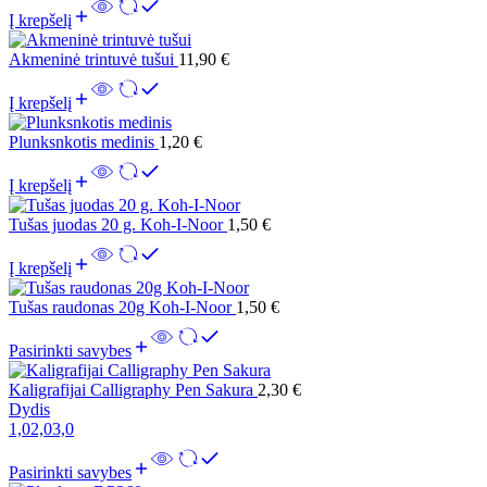
Į krepšelį
Akmeninė trintuvė tušui
11,90
€
Į krepšelį
Plunksnkotis medinis
1,20
€
Į krepšelį
Tušas juodas 20 g. Koh-I-Noor
1,50
€
Į krepšelį
Tušas raudonas 20g Koh-I-Noor
1,50
€
Pasirinkti savybes
Kaligrafijai Calligraphy Pen Sakura
2,30
€
Dydis
1,0
2,0
3,0
Pasirinkti savybes