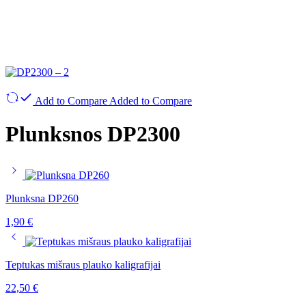
Add to Compare
Added to Compare
Plunksnos DP2300
Plunksna DP260
1,90
€
Teptukas mišraus plauko kaligrafijai
22,50
€