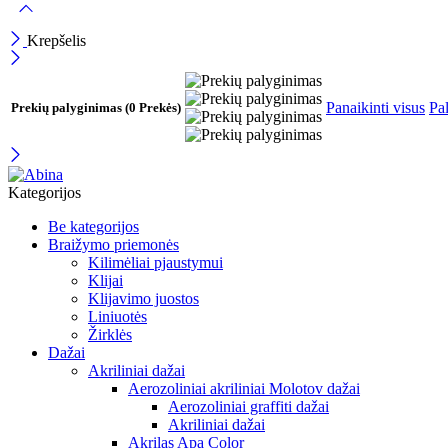
Krepšelis
Panaikinti visus
Pal
Prekių palyginimas
(0 Prekės)
Kategorijos
Be kategorijos
Braižymo priemonės
Kilimėliai pjaustymui
Klijai
Klijavimo juostos
Liniuotės
Žirklės
Dažai
Akriliniai dažai
Aerozoliniai akriliniai Molotov dažai
Aerozoliniai graffiti dažai
Akriliniai dažai
Akrilas Apa Color