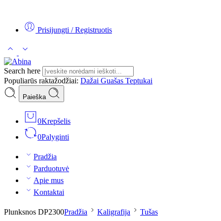
Tel:
+370 5 2313807
Mob:
+370 699 30438
El. Paštas:
teptukas@
Prisijungti / Registruotis
Search here
Populiarūs raktažodžiai:
Dažai
Guašas
Teptukai
Paieška
0
Krepšelis
0
Palyginti
Pradžia
Parduotuvė
Apie mus
Kontaktai
Plunksnos DP2300
Pradžia
Kaligrafija
Tušas