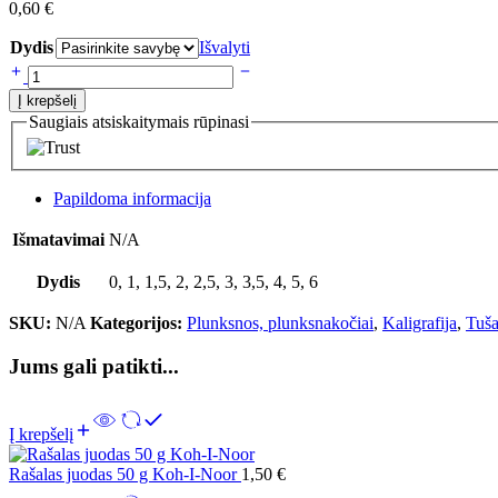
0,60
€
Dydis
Išvalyti
Į krepšelį
Saugiais atsiskaitymais rūpinasi
Papildoma informacija
Išmatavimai
N/A
Dydis
0, 1, 1,5, 2, 2,5, 3, 3,5, 4, 5, 6
SKU:
N/A
Kategorijos:
Plunksnos, plunksnakočiai
,
Kaligrafija
,
Tuša
Jums gali patikti...
Į krepšelį
Rašalas juodas 50 g Koh-I-Noor
1,50
€