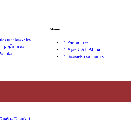
Meniu
davimo taisyklės
Parduotuvė
 ir grąžinimas
Apie UAB Abina
olitika
Susisiekti su mumis
Guašas
Teptukai