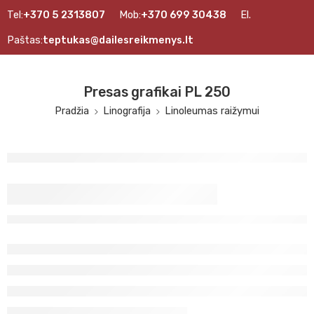
Tel:
+370 5 2313807
Mob:
+370 699 30438
El.
Paštas:
teptukas@dailesreikmenys.lt
Presas grafikai PL 250
Pradžia
Linografija
Linoleumas raižymui