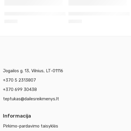
Rėžtukų rinkinys medine rankenėle lino raižymui
Dažai linoleumui pilki 59ml A
9,80
€
5,30
€
Jogailos g. 13, Vilnius, LT-01116
+370 5 2313807
+370 699 30438
teptukas@dailesreikmenys.lt
Informacija
Pirkimo-pardavimo taisyklės