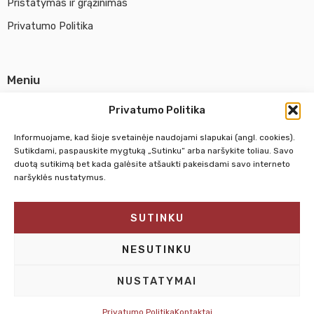
Pristatymas ir grąžinimas
Privatumo Politika
Meniu
Parduotuvė
Privatumo Politika
Apie UAB Abina
Informuojame, kad šioje svetainėje naudojami slapukai (angl. cookies).
Susisiekti su mumis
Sutikdami, paspauskite mygtuką „Sutinku“ arba naršykite toliau. Savo
duotą sutikimą bet kada galėsite atšaukti pakeisdami savo interneto
naršyklės nustatymus.
Pirm. - Penkt.
10:00 - 18:00
SUTINKU
Šeštadienį
10:00 - 14:00
Sekmadienį
NEDIRBAME
NESUTINKU
NUSTATYMAI
Privatumo Politika
Kontaktai