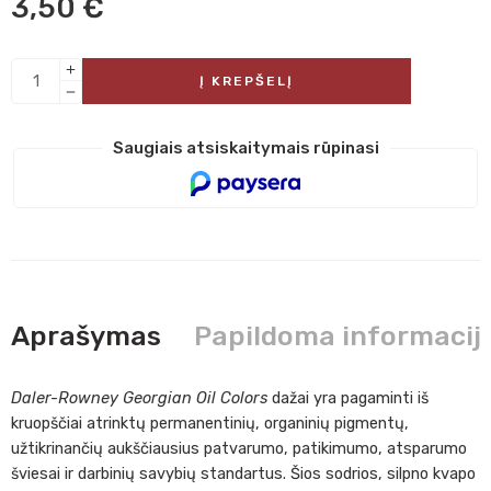
3,50
€
Į KREPŠELĮ
Saugiais atsiskaitymais rūpinasi
Aprašymas
Papildoma informacij
Daler-Rowney Georgian Oil Colors
dažai yra pagaminti iš
kruopščiai atrinktų permanentinių, organinių pigmentų,
užtikrinančių aukščiausius patvarumo, patikimumo, atsparumo
šviesai ir darbinių savybių standartus. Šios sodrios, silpno kvapo