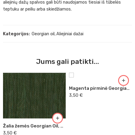
aliejinių dažų spalvos gali būti naudojamos tiesiai iš tūbelės
teptuku ar peiliu arba skiedžiamos.
Kategorijos:
Georgian oil
,
Aliejiniai dažai
Jums gali patikti...
Magenta pirminė Georgian Oil, 38ml (409)
3,50
€
Žalia žemės Georgian Oil, 38ml (379)
3,50
€