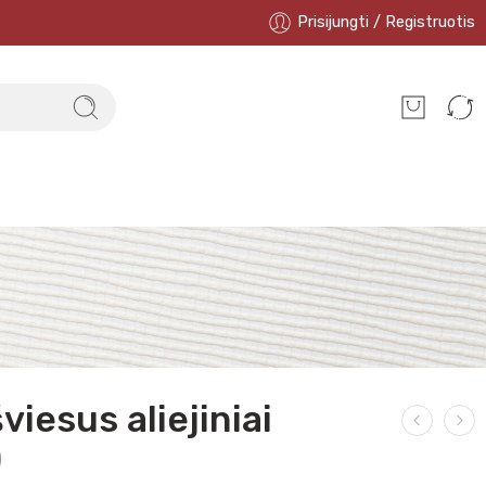
Prisijungti / Registruotis
iesus aliejiniai
)