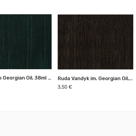
Žalia Ftalo Georgian Oil, 38ml (361)
Ruda Vandyk im. Georgian Oil, 38ml (264)
3,50
€