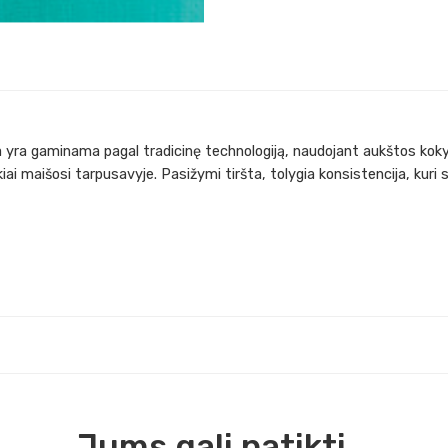
ja yra gaminama pagal tradicinę technologiją, naudojant aukštos koky
kiai maišosi tarpusavyje. Pasižymi tiršta, tolygia konsistencija, kur
Jums gali patikti...