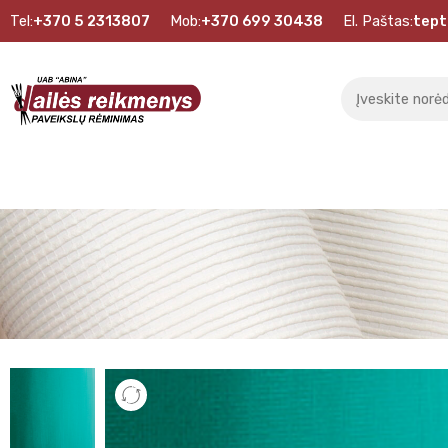
Tel:
+370 5 2313807
Mob:
+370 699 30438
El. Paštas:
tept