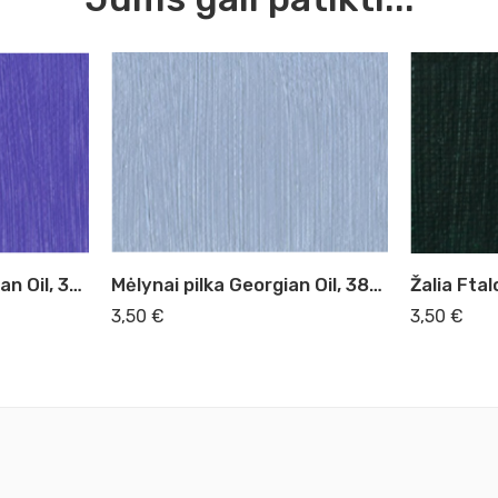
Mėlynai pilka Georgian Oil, 38ml (133)
Violetinė pilka Georgian Oil, 38ml (442)
3,50
€
3,50
€