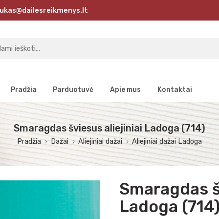
ukas@dailesreikmenys.lt
Pradžia
Parduotuvė
Apie mus
Kontaktai
Smaragdas šviesus aliejiniai Ladoga (714)
Pradžia
Dažai
Aliejiniai dažai
Aliejiniai dažai Ladoga
Smaragdas šv
Ladoga (714