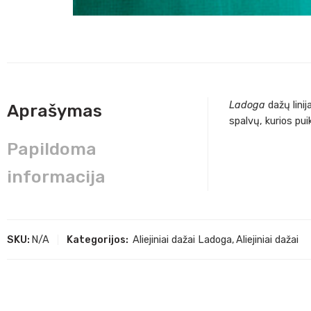
Ladoga
dažų lini
Aprašymas
spalvų, kurios pui
Papildoma
informacija
SKU:
N/A
Kategorijos:
Aliejiniai dažai Ladoga
,
Aliejiniai dažai