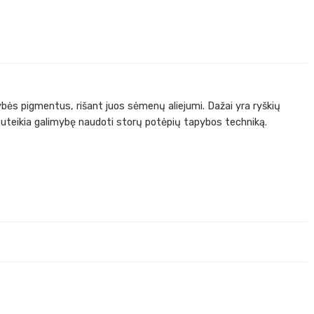
bės pigmentus, rišant juos sėmenų aliejumi. Dažai yra ryškių
i suteikia galimybę naudoti storų potėpių tapybos techniką.