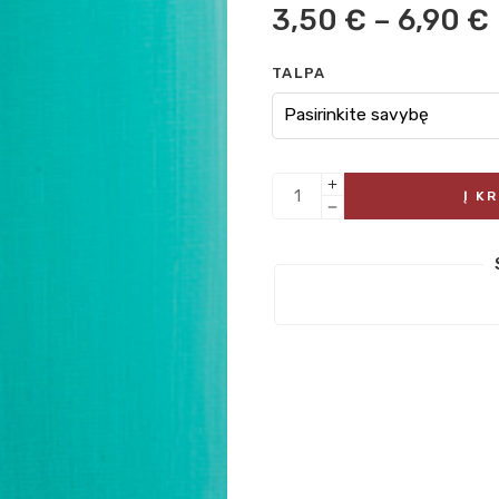
3,50
€
–
6,90
€
TALPA
Į K