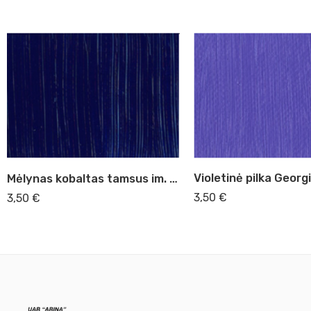
Mėlynas kobaltas tamsus im. Georgian Oil, 38ml (111)
3,50
€
3,50
€