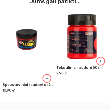
Jums gali patikti...
Tekstiliniai raudoni 50 ml
2,90
€
Spaustuviniai raudoni dažai tekstilei Essdee 150 ml
10,90
€