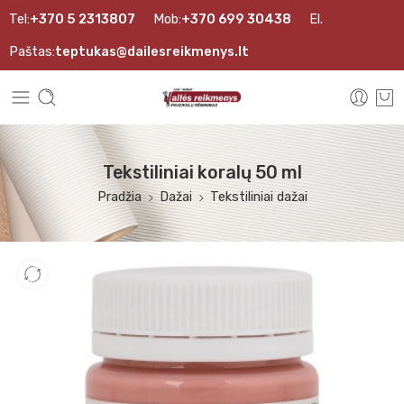
Tel:
+370 5 2313807
Mob:
+370 699 30438
El.
Paštas:
teptukas@dailesreikmenys.lt
Tekstiliniai koralų 50 ml
Pradžia
Dažai
Tekstiliniai dažai