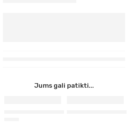
Jums gali patikti...
Spaustuviniai geltoni dažai tekstilei Essdee 150 ml
Tekstiliniai dramblio kaulo 5
10,90
€