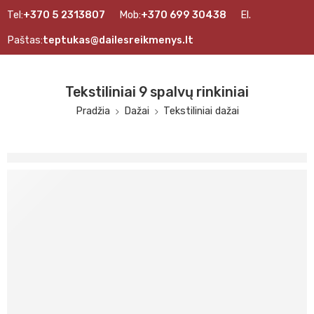
Tel:
+370 5 2313807
Mob:
+370 699 30438
El.
Paštas:
teptukas@dailesreikmenys.lt
Tekstiliniai 9 spalvų rinkiniai
Pradžia
Dažai
Tekstiliniai dažai