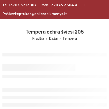
Tel:
+370 5 2313807
Mob:
+370 699 30438
El.
Paštas:
teptukas@dailesreikmenys.lt
Tempera ochra šviesi 205
Pradžia
Dažai
Tempera