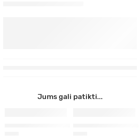
Jums gali patikti...
Rudas marsas Master Acrilic, 60ml (47)
Umbra deginta Master Acrili
3,90
€
3,90
€