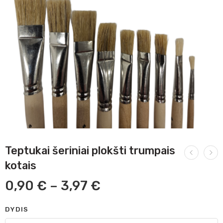
Teptukai šeriniai plokšti trumpais
kotais
0,90
€
–
3,97
€
DYDIS