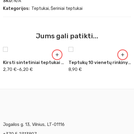
SKU:
N/A
Kategorijos:
Teptukai
,
Šeriniai teptukai
Nr. 0
Nr. 1
Jums gali patikti...
Nr. 2
Nr. 4
Nr. 6
Kirsti sintetiniai teptukai Rosa trumpu kotu
Teptukų 10 vienetų rinkinys Daler Rowney
Nr. 8
2,70
€
–
6,20
€
8,90
€
Nr. 10
Nr. 12
Nr. 14
Nr. 16
Nr. 18
Jogailos g. 13, Vilnius, LT-01116