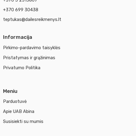
+370 5 2313807
+370 699 30438
teptukas@dailesreikmenys.lt
Informacija
Pirkimo-pardavimo taisyklės
Pristatymas ir grąžinimas
Privatumo Politika
Meniu
Parduotuvė
Apie UAB Abina
Susisiekti su mumis