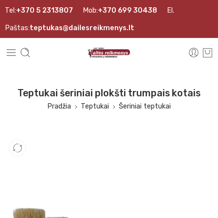
Tel:
+370 5 2313807
Mob:
+370 699 30438
El.
Paštas:
teptukas@dailesreikmenys.lt
Teptukai šeriniai plokšti trumpais kotais
Pradžia
Teptukai
Šeriniai teptukai