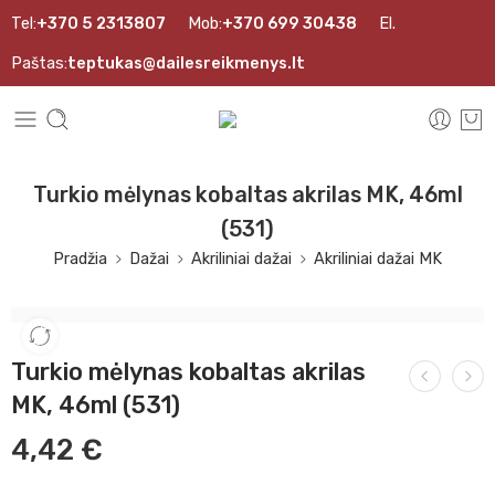
Tel:
+370 5 2313807
Mob:
+370 699 30438
El.
Paštas:
teptukas@dailesreikmenys.lt
Turkio mėlynas kobaltas akrilas MK, 46ml
(531)
Pradžia
Dažai
Akriliniai dažai
Akriliniai dažai MK
Turkio mėlynas kobaltas akrilas
MK, 46ml (531)
4,42
€