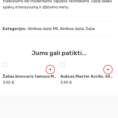
tradicinėms bei modernioms tapybos technikoms. Dažai išlaiko
spalvų intensyvumą ir džiūvimo metu.
Kategorijos:
Akriliniai dažai MK
,
Akriliniai dažai
,
Dažai
Jums gali patikti...
Žalias kinovaris tamsus Master Acrilic, 60ml (31)
Auksas Master Acrilic, 60ml (52)
3,90
€
3,90
€