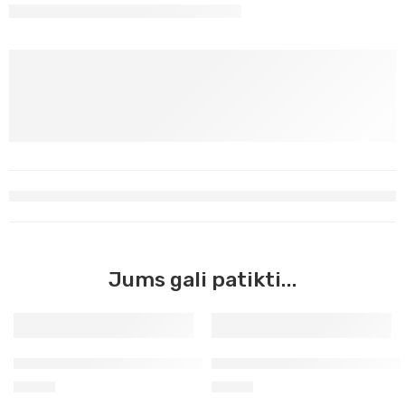
Jums gali patikti...
Žalia smaragdo im. Georgian Oil, 38ml (338)
Žalia lapų Georgian Oil, 38ml
3,50
€
3,50
€