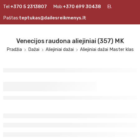
Tel:
+370 5 2313807
Mob:
+370 699 30438
El.
Paštas:
teptukas@dailesreikmenys.lt
Venecijos raudona aliejiniai (357) MK
Pradžia
Dažai
Aliejiniai dažai
Aliejiniai dažai Master klas