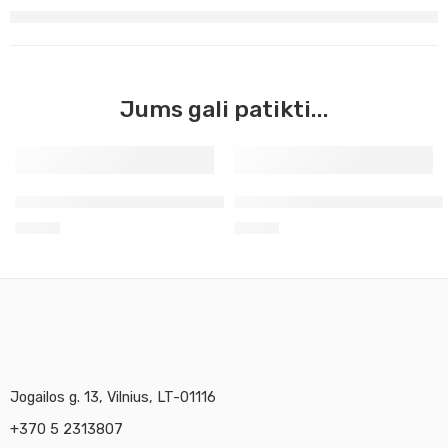
Jums gali patikti...
Žalias chromo oksidas Master Acrilic, 60ml (36)
Pozzuoli žemės ruda Master A
3,90
€
3,90
€
Jogailos g. 13, Vilnius, LT-01116
+370 5 2313807