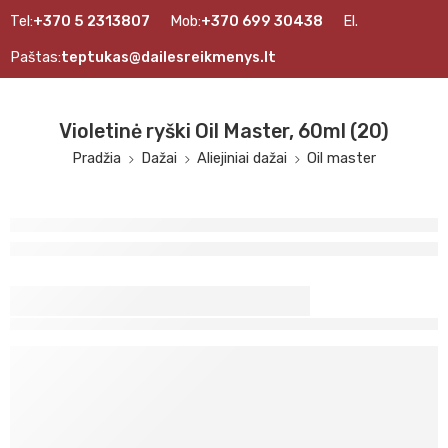
Tel:
+370 5 2313807
Mob:
+370 699 30438
El.
Paštas:
teptukas@dailesreikmenys.lt
Violetinė ryški Oil Master, 60ml (20)
Pradžia
Dažai
Aliejiniai dažai
Oil master