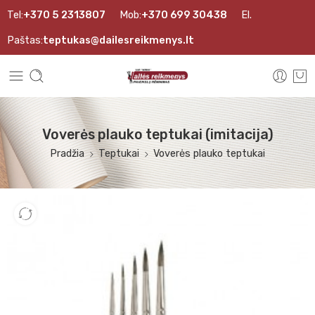
Tel:
+370 5 2313807
Mob:
+370 699 30438
El.
Paštas:
teptukas@dailesreikmenys.lt
Voverės plauko teptukai (imitacija)
Pradžia
Teptukai
Voverės plauko teptukai