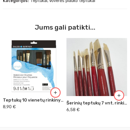
Kategorijos:
Teptukai
,
Voverės plauko teptukai
Jums gali patikti...
Teptukų 10 vienetų rinkinys Daler Rowney
Šerinių teptukų 7 vnt. rinkinys
8,90
€
6,58
€