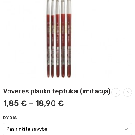
Voverės plauko teptukai (imitacija)
1,85
€
–
18,90
€
DYDIS