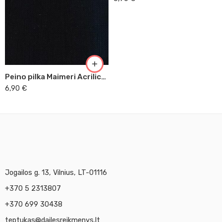
Peino pilka Maimeri Acrilico, 200 ml (514)
6,90
€
Jogailos g. 13, Vilnius, LT-01116
+370 5 2313807
+370 699 30438
teptukas@dailesreikmenys.lt