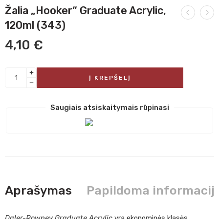
Žalia „Hooker“ Graduate Acrylic,
120ml (343)
4,10
€
Į KREPŠELĮ
Saugiais atsiskaitymais rūpinasi
Aprašymas
Papildoma informacij
Daler-Rowney Graduate Acrylic
yra ekonominės klasės