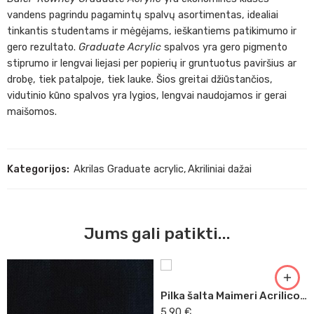
vandens pagrindu pagamintų spalvų asortimentas, idealiai
tinkantis studentams ir mėgėjams, ieškantiems patikimumo ir
gero rezultato.
Graduate Acrylic
spalvos yra gero pigmento
stiprumo ir lengvai liejasi per popierių ir gruntuotus paviršius ar
drobę, tiek patalpoje, tiek lauke. Šios greitai džiūstančios,
vidutinio kūno spalvos yra lygios, lengvai naudojamos ir gerai
maišomos.
Kategorijos:
Akrilas Graduate acrylic
,
Akriliniai dažai
Jums gali patikti...
Pilka šalta Maimeri Acrilico, 200 ml (510)
5,90
€