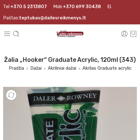
Tel:
+370 5 2313807
Mob:
+370 699 30438
El.
Paštas:
teptukas@dailesreikmenys.lt
Žalia „Hooker“ Graduate Acrylic, 120ml (343)
Pradžia
Dažai
Akriliniai dažai
Akrilas Graduate acrylic