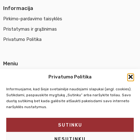
Informacija
Pirkimo-pardavimo taisyklės
Pristatymas ir grąžinimas
Privatumo Politika
Meniu
Parduotuvė
Privatumo Politika
Apie UAB Abina
Informuojame, kad šioje svetainėje naudojami slapukai (angl. cookies).
Susisiekti su mumis
Sutikdami, paspauskite mygtuką „Sutinku“ arba naršykite toliau. Savo
duotą sutikimą bet kada galėsite atšaukti pakeisdami savo interneto
naršyklės nustatymus.
Pirm. - Penkt.
10:00 - 18:00
SUTINKU
Šeštadienį
10:00 - 14:00
Sekmadienį
NEDIRBAME
NESUTINKU