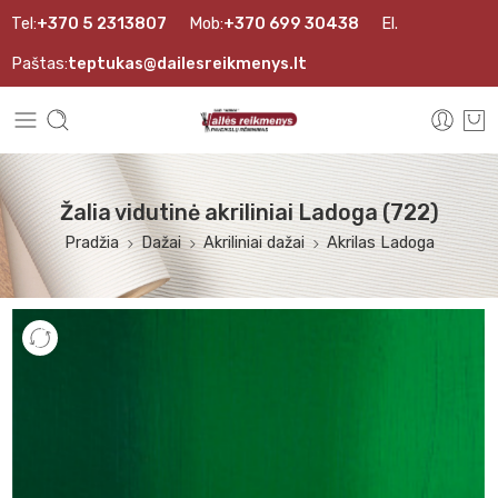
Tel:
+370 5 2313807
Mob:
+370 699 30438
El.
Paštas:
teptukas@dailesreikmenys.lt
Žalia vidutinė akriliniai Ladoga (722)
Pradžia
Dažai
Akriliniai dažai
Akrilas Ladoga