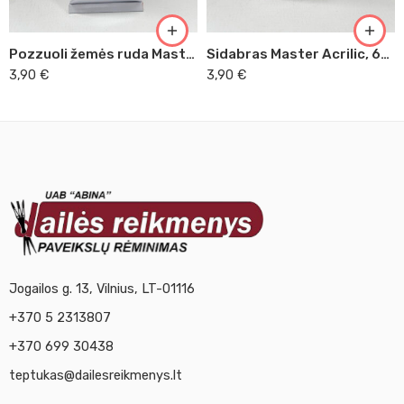
Pozzuoli žemės ruda Master Acrilic, 60ml (42)
Sidabras Master Acrilic, 60ml (51)
3,90
€
3,90
€
Jogailos g. 13, Vilnius, LT-01116
+370 5 2313807
+370 699 30438
teptukas@dailesreikmenys.lt