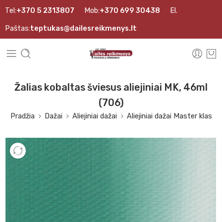
Tel:
+370 5 2313807
Mob:
+370 699 30438
El.
Paštas:
teptukas@dailesreikmenys.lt
Žalias kobaltas šviesus aliejiniai MK, 46ml
(706)
Pradžia
Dažai
Aliejiniai dažai
Aliejiniai dažai Master klas