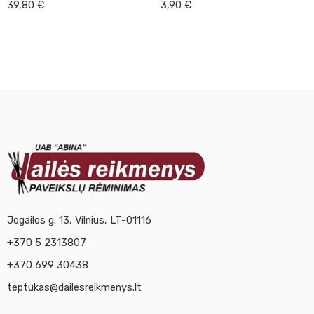
39,80
€
3,90
€
Jogailos g. 13, Vilnius, LT-01116
+370 5 2313807
+370 699 30438
teptukas@dailesreikmenys.lt