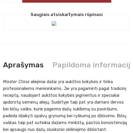
Saugiais atsiskaitymais rūpinasi
Aprašymas
Papildoma informacij
Master Class
aliejiniai dažai yra aukštos kokybės ir tinka
profesionaliems menininkams. Jie yra pagaminti pagal tradicinį
receptą, naudojant aukštos kokybės pigmentus ir specialiai
apdorotą sėmenų aliejų. Sudėtyje taip pat yra damaro dervos
bei bičių vaško, kurie pagerina dažų sukibimą su paviršiumi,
padeda išlaikyti spalvų grynumą bei ryškumą po džiūvimo. Bičių
vaškas taip pat suteikia dažams minkštą, pastos konsistenciją
bei apsaugo nuo dažų sluoksnio skilinėjimo džiūstant.