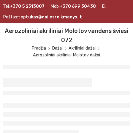
Tel:
+370 5 2313807
Mob:
+370 699 30438
El.
Paštas:
teptukas@dailesreikmenys.lt
Aerozoliniai akriliniai Molotov vandens šviesi
072
Pradžia
Dažai
Akriliniai dažai
Aerozoliniai akriliniai Molotov dažai