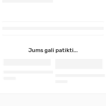
Jums gali patikti...
Aerozoliniai akriliniai Molotov šokolado ruda 152
Aerozoliniai akriliniai Molo
12,90
€
12,90
€