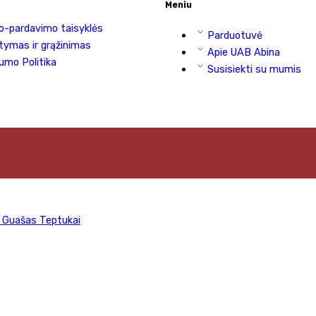
Meniu
o-pardavimo taisyklės
Parduotuvė
tymas ir grąžinimas
Apie UAB Abina
umo Politika
Susisiekti su mumis
i
Guašas
Teptukai