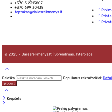
+370 5 2313807
+370 699 30438
Pirkim
teptukas@dailesreikmenys.lt
Prista
Privat
© 2025 – Dailesreikmenys.lt | Sprendimas: Interplace
Paieška
Populiarūs raktažodžiai:
Daža
Krepšelis