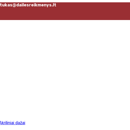
tukas@dailesreikmenys.lt
Akriliniai dažai