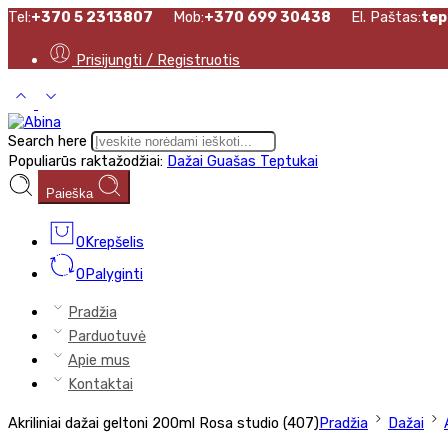
Tel:
+370 5 2313807
Mob:
+370 699 30438
El. Paštas:
tep
Prisijungti / Registruotis
Search here
Populiarūs raktažodžiai:
Dažai
Guašas
Teptukai
Paieška
0
Krepšelis
0
Palyginti
Pradžia
Parduotuvė
Apie mus
Kontaktai
Akriliniai dažai geltoni 200ml Rosa studio (407)
Pradžia
Dažai