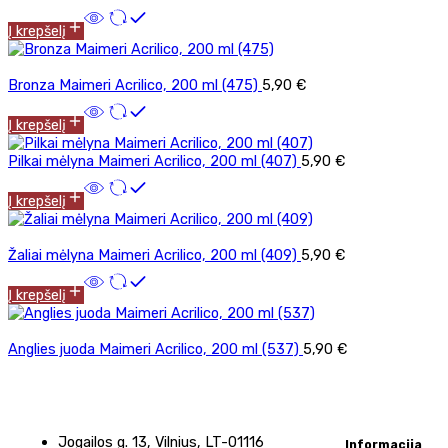
Į krepšelį
Bronza Maimeri Acrilico, 200 ml (475)
5,90
€
Į krepšelį
Pilkai mėlyna Maimeri Acrilico, 200 ml (407)
5,90
€
Į krepšelį
Žaliai mėlyna Maimeri Acrilico, 200 ml (409)
5,90
€
Į krepšelį
Anglies juoda Maimeri Acrilico, 200 ml (537)
5,90
€
Jogailos g. 13, Vilnius, LT-01116
Informacija