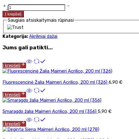
Į krepšelį
Saugiais atsiskaitymais rūpinasi
Kategorija:
Akriliniai dažai
Jums gali patikti...
Į krepšelį
Fluorescencinė Žalia Maimeri Acrilico, 200 ml (326)
6,90
€
Į krepšelį
Smaragdo žalia Maimeri Acrilico, 200 ml (356)
5,90
€
Į krepšelį