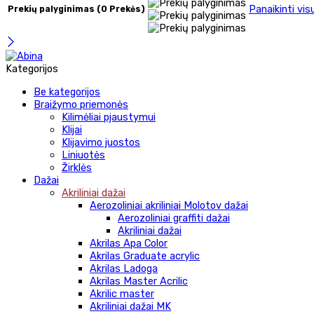
Panaikinti vis
Prekių palyginimas
(0 Prekės)
Kategorijos
Be kategorijos
Braižymo priemonės
Kilimėliai pjaustymui
Klijai
Klijavimo juostos
Liniuotės
Žirklės
Dažai
Akriliniai dažai
Aerozoliniai akriliniai Molotov dažai
Aerozoliniai graffiti dažai
Akriliniai dažai
Akrilas Apa Color
Akrilas Graduate acrylic
Akrilas Ladoga
Akrilas Master Acrilic
Akrilic master
Akriliniai dažai MK