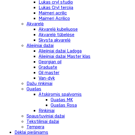
Lukas cryl studio
Lukas Cryl tercija
Maimeri acrilic
Maimeri Acrilico
Akvarelė
Akvarelė kubeliuose
Akvarelė tūbelėse
Skysta akvarelė
Aliejiniai dažai
Aliejiniai dažai Ladoga
Aliejiniai dažai Master klas
Georgian oil
Graduate
Oil master
Van-dyk
Dažų rinkiniai
Guašas
Atskiromis spalvomis
Guašas MK
Guašas Rosa
Rinkiniai
Spaustuviniai dažai
Tekstiliniai dažai
Tempera
Dėklai piešiniams