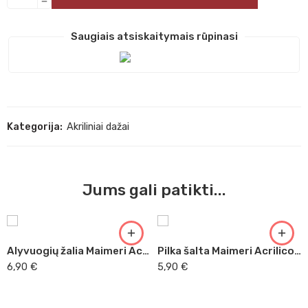
Saugiais atsiskaitymais rūpinasi
Kategorija:
Akriliniai dažai
Jums gali patikti...
Alyvuogių žalia Maimeri Acrilico, 200 ml (331)
Pilka šalta Maimeri Acrilico, 200 ml (510)
6,90
€
5,90
€