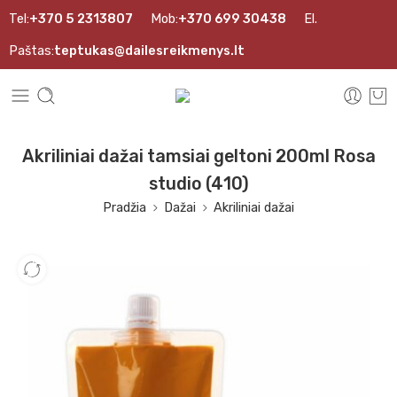
Tel:
+370 5 2313807
Mob:
+370 699 30438
El.
Paštas:
teptukas@dailesreikmenys.lt
Akriliniai dažai tamsiai geltoni 200ml Rosa
studio (410)
Pradžia
Dažai
Akriliniai dažai