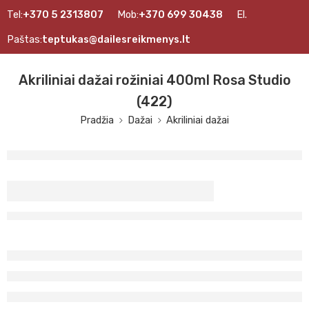
Tel:
+370 5 2313807
Mob:
+370 699 30438
El.
Paštas:
teptukas@dailesreikmenys.lt
Akriliniai dažai rožiniai 400ml Rosa Studio
(422)
Pradžia
Dažai
Akriliniai dažai