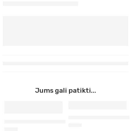
Jums gali patikti...
Prusų mėlyna Maimeri Acrilic
Ultramarinas violetiniai mėlynas Maimeri Acrilico, 200 ml 
6,90
€
5,90
€