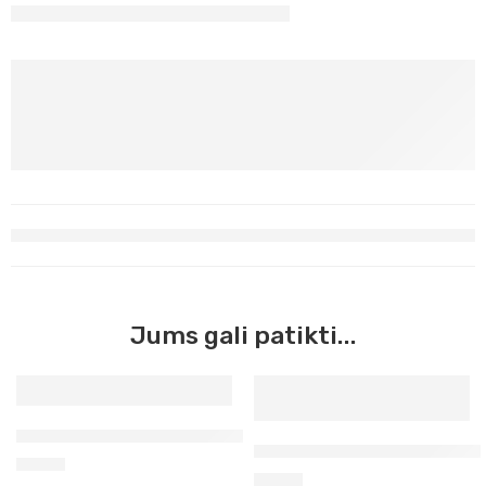
Jums gali patikti...
Prusų mėlyna Maimeri Acrilico, 200 ml (402)
Ultramarinas tamsus Maimeri
6,90
€
5,90
€