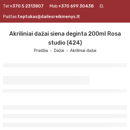
Tel:
+370 5 2313807
Mob:
+370 699 30438
El.
Paštas:
teptukas@dailesreikmenys.lt
Akriliniai dažai siena deginta 200ml Rosa
studio (424)
Pradžia
Dažai
Akriliniai dažai