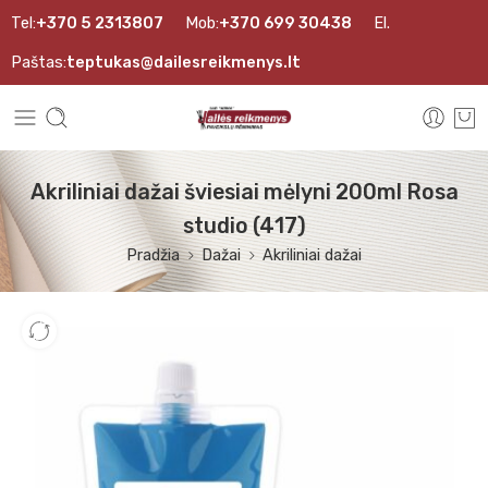
Tel:
+370 5 2313807
Mob:
+370 699 30438
El.
Paštas:
teptukas@dailesreikmenys.lt
Akriliniai dažai šviesiai mėlyni 200ml Rosa
studio (417)
Pradžia
Dažai
Akriliniai dažai