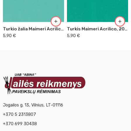
Turkio žalia Maimeri Acrilico, 200 ml (350)
Turkis Maimeri Acrilico, 200 ml (430)
5,90
€
5,90
€
Jogailos g. 13, Vilnius, LT-01116
+370 5 2313807
+370 699 30438