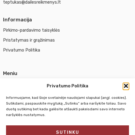
teptukas@dailesreikmenys.lt
Informacija
Pirkimo-pardavimo taisyklės
Pristatymas ir grąžinimas
Privatumo Politika
Meniu
Parduotuvė
Privatumo Politika
Apie UAB Abina
Informuojame, kad šioje svetainėje naudojami slapukai (angl. cookies).
Susisiekti su mumis
Sutikdami, paspauskite mygtuką „Sutinku“ arba naršykite toliau. Savo
duotą sutikimą bet kada galėsite atšaukti pakeisdami savo interneto
naršyklės nustatymus.
Pirm. - Penkt.
10:00 - 18:00
SUTINKU
Šeštadienį
10:00 - 14:00