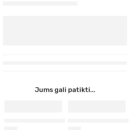
Jums gali patikti...
Ultramarinas violetiniai mėlynas Maimeri Acrilico, 200 ml 
Pirminė ciano mėlyna Maimeri
5,90
€
5,90
€