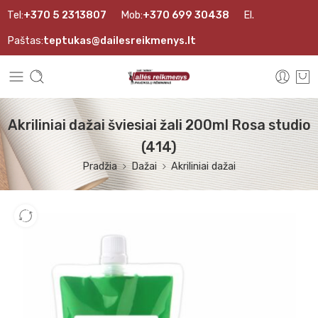
Tel:
+370 5 2313807
Mob:
+370 699 30438
El.
Paštas:
teptukas@dailesreikmenys.lt
Akriliniai dažai šviesiai žali 200ml Rosa studio
(414)
Pradžia
Dažai
Akriliniai dažai