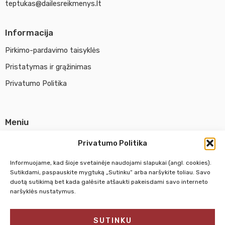
teptukas@dailesreikmenys.lt
Informacija
Pirkimo-pardavimo taisyklės
Pristatymas ir grąžinimas
Privatumo Politika
Meniu
Parduotuvė
Privatumo Politika
Apie UAB Abina
Informuojame, kad šioje svetainėje naudojami slapukai (angl. cookies).
Susisiekti su mumis
Sutikdami, paspauskite mygtuką „Sutinku“ arba naršykite toliau. Savo
duotą sutikimą bet kada galėsite atšaukti pakeisdami savo interneto
naršyklės nustatymus.
Pirm. - Penkt.
10:00 - 18:00
SUTINKU
Šeštadienį
10:00 - 14:00