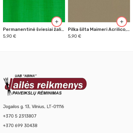
Permanentinė šviesiai žalia Maimeri Acrilico, 200 ml (339)
Pilka šilta Maimeri Acrilico, 200 ml (507)
5,90
€
5,90
€
Jogailos g. 13, Vilnius, LT-01116
+370 5 2313807
+370 699 30438