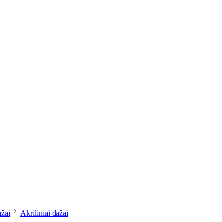
dailesreikmenys.lt
žai
Akriliniai dažai