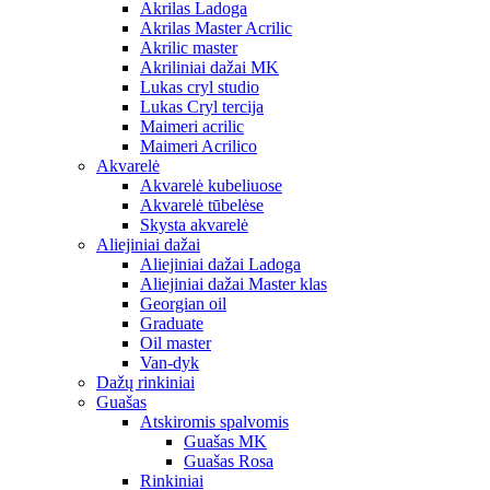
Akrilas Ladoga
Akrilas Master Acrilic
Akrilic master
Akriliniai dažai MK
Lukas cryl studio
Lukas Cryl tercija
Maimeri acrilic
Maimeri Acrilico
Akvarelė
Akvarelė kubeliuose
Akvarelė tūbelėse
Skysta akvarelė
Aliejiniai dažai
Aliejiniai dažai Ladoga
Aliejiniai dažai Master klas
Georgian oil
Graduate
Oil master
Van-dyk
Dažų rinkiniai
Guašas
Atskiromis spalvomis
Guašas MK
Guašas Rosa
Rinkiniai