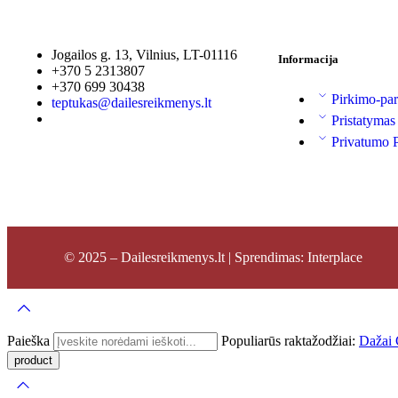
Jogailos g. 13, Vilnius, LT-01116
Informacija
+370 5 2313807
+370 699 30438
Pirkimo-par
teptukas@dailesreikmenys.lt
Pristatymas
Privatumo P
© 2025 – Dailesreikmenys.lt | Sprendimas: Interplace
Paieška
Populiarūs raktažodžiai:
Dažai