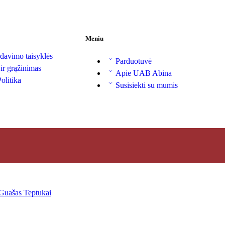
Meniu
davimo taisyklės
Parduotuvė
 ir grąžinimas
Apie UAB Abina
olitika
Susisiekti su mumis
Guašas
Teptukai