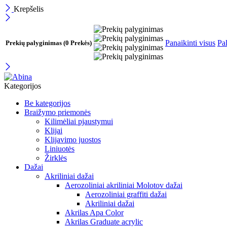
Krepšelis
Panaikinti visus
Pal
Prekių palyginimas
(0 Prekės)
Kategorijos
Be kategorijos
Braižymo priemonės
Kilimėliai pjaustymui
Klijai
Klijavimo juostos
Liniuotės
Žirklės
Dažai
Akriliniai dažai
Aerozoliniai akriliniai Molotov dažai
Aerozoliniai graffiti dažai
Akriliniai dažai
Akrilas Apa Color
Akrilas Graduate acrylic