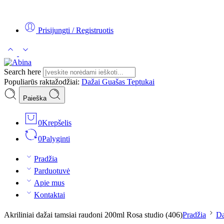
Tel:
+370 5 2313807
Mob:
+370 699 30438
El. Paštas:
teptukas@
Prisijungti / Registruotis
Search here
Populiarūs raktažodžiai:
Dažai
Guašas
Teptukai
Paieška
0
Krepšelis
0
Palyginti
Pradžia
Parduotuvė
Apie mus
Kontaktai
Akriliniai dažai tamsiai raudoni 200ml Rosa studio (406)
Pradžia
Da