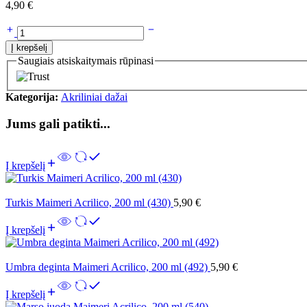
4,90
€
Į krepšelį
Saugiais atsiskaitymais rūpinasi
Kategorija:
Akriliniai dažai
Jums gali patikti...
Į krepšelį
Turkis Maimeri Acrilico, 200 ml (430)
5,90
€
Į krepšelį
Umbra deginta Maimeri Acrilico, 200 ml (492)
5,90
€
Į krepšelį