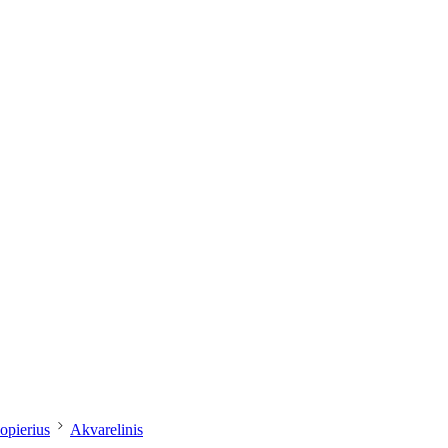
dailesreikmenys.lt
opierius
Akvarelinis