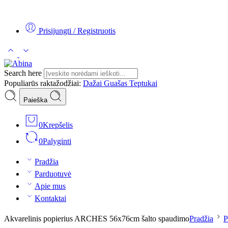
Tel:
+370 5 2313807
Mob:
+370 699 30438
El. Paštas:
teptukas@
Prisijungti / Registruotis
Search here
Populiarūs raktažodžiai:
Dažai
Guašas
Teptukai
Paieška
0
Krepšelis
0
Palyginti
Pradžia
Parduotuvė
Apie mus
Kontaktai
Akvarelinis popierius ARCHES 56x76cm šalto spaudimo
Pradžia
P