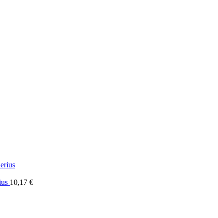
ius
10,17
€