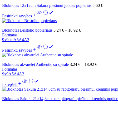
Bloknotas 12x12cm Sakura piešimui juodas popierius
5,60
€
Pasirinkti savybes
Bloknotas Bristolio popieriaus
3,24
€
–
18,92
€
Formatas
9x9cm
A5
A4
A3
Pasirinkti savybes
Bloknotas akvarelei Authentic su spirale
3,24
€
–
18,92
€
Formatas
9x9
A5
A4
A3
Į krepšelį
Bloknotas Sakura 21×14,8cm su rapitografu piešimui kreminis popier