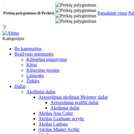
Panaikinti visus
Pal
Prekių palyginimas
(0 Prekės)
Kategorijos
Be kategorijos
Braižymo priemonės
Kilimėliai pjaustymui
Klijai
Klijavimo juostos
Liniuotės
Žirklės
Dažai
Akriliniai dažai
Aerozoliniai akriliniai Molotov dažai
Aerozoliniai graffiti dažai
Akriliniai dažai
Akrilas Apa Color
Akrilas Graduate acrylic
Akrilas Ladoga
Akrilas Master Acrilic