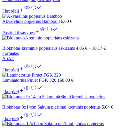
Į krepšelį
Akvarelinis popierius Bamboo
16,60
€
Pasirinkti savybes
Bloknotas kreminio popieriaus eskizams
4,05
€
–
10,17
€
Formatas
A5
A4
Į krepšelį
Laminatorius Piruet FGK 320
160,00
€
Į krepšelį
Bloknotas 9x14cm Sakura piešimui kreminis popierius
5,04
€
Į krepšelį