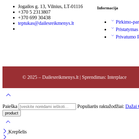
Jogailos g. 13, Vilnius, LT-01116
Informacija
+370 5 2313807
+370 699 30438
Pirkimo-par
teptukas@dailesreikmenys.lt
Pristatymas
Privatumo P
© 2025 – Dailesreikmenys.lt | Sprendimas: Interplace
Paieška
Populiarūs raktažodžiai:
Dažai
Krepšelis