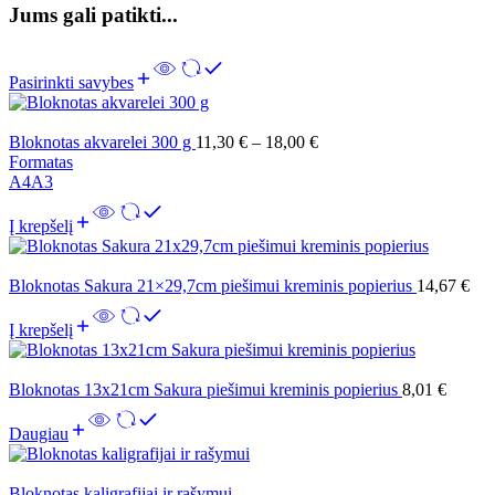
Jums gali patikti...
Pasirinkti savybes
Bloknotas akvarelei 300 g
11,30
€
–
18,00
€
Formatas
A4
A3
Į krepšelį
Bloknotas Sakura 21×29,7cm piešimui kreminis popierius
14,67
€
Į krepšelį
Bloknotas 13x21cm Sakura piešimui kreminis popierius
8,01
€
Daugiau
Bloknotas kaligrafijai ir rašymui