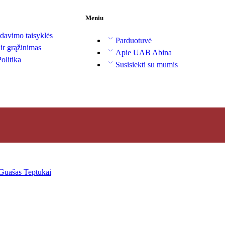
Meniu
davimo taisyklės
Parduotuvė
 ir grąžinimas
Apie UAB Abina
olitika
Susisiekti su mumis
Guašas
Teptukai