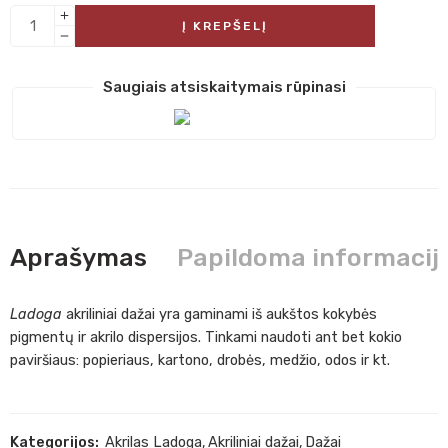
Į KREPŠELĮ
Saugiais atsiskaitymais rūpinasi
Aprašymas
Papildoma informacij
Ladoga
akriliniai dažai yra gaminami iš aukštos kokybės
pigmentų ir akrilo dispersijos. Tinkami naudoti ant bet kokio
paviršiaus: popieriaus, kartono, drobės, medžio, odos ir kt.
Kategorijos:
Akrilas Ladoga
,
Akriliniai dažai
,
Dažai