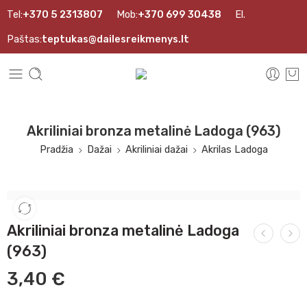
Tel:
+370 5 2313807
Mob:
+370 699 30438
El.
Paštas:
teptukas@dailesreikmenys.lt
Akriliniai bronza metalinė Ladoga (963)
Pradžia
Dažai
Akriliniai dažai
Akrilas Ladoga
Akriliniai bronza metalinė Ladoga
(963)
3,40
€