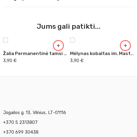
Jums gali patikti...
Žalia Permanentinė tamsi Master Acrilic, 60ml (30)
Mėlynas kobaltas im. Master Acrilic, 60ml (24)
3,90
€
3,90
€
Jogailos g. 13, Vilnius, LT-01116
+370 5 2313807
+370 699 30438