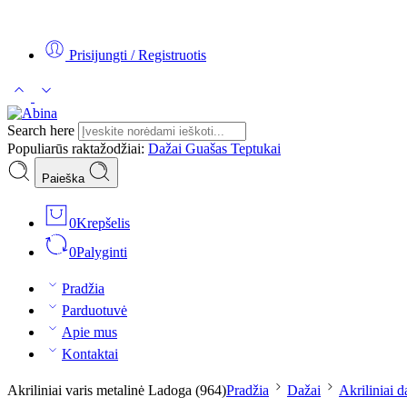
Tel:
+370 5 2313807
Mob:
+370 699 30438
El. Paštas:
teptukas@
Prisijungti / Registruotis
Search here
Populiarūs raktažodžiai:
Dažai
Guašas
Teptukai
Paieška
0
Krepšelis
0
Palyginti
Pradžia
Parduotuvė
Apie mus
Kontaktai
Akriliniai varis metalinė Ladoga (964)
Pradžia
Dažai
Akriliniai d