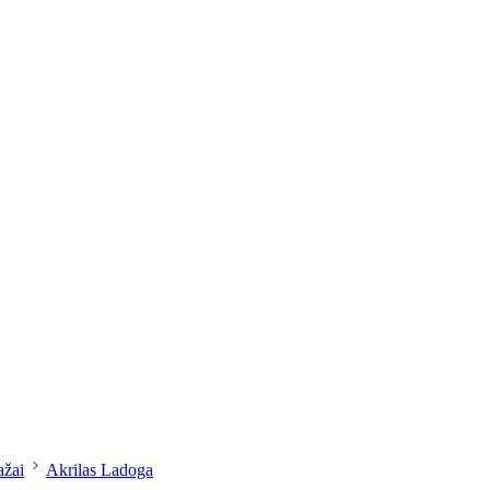
dailesreikmenys.lt
ažai
Akrilas Ladoga