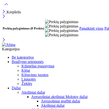
Krepšelis
Panaikinti visus
Pal
Prekių palyginimas
(0 Prekės)
Kategorijos
Be kategorijos
Braižymo priemonės
Kilimėliai pjaustymui
Klijai
Klijavimo juostos
Liniuotės
Žirklės
Dažai
Akriliniai dažai
Aerozoliniai akriliniai Molotov dažai
Aerozoliniai graffiti dažai
Akriliniai dažai