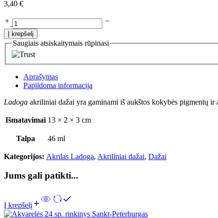
3,40
€
Į krepšelį
Saugiais atsiskaitymais rūpinasi
Aprašymas
Papildoma informacija
Ladoga
akriliniai dažai yra gaminami iš aukštos kokybės pigmentų ir a
Išmatavimai
13 × 2 × 3 cm
Talpa
46 ml
Kategorijos:
Akrilas Ladoga
,
Akriliniai dažai
,
Dažai
Jums gali patikti...
Į krepšelį