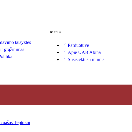
Meniu
davimo taisyklės
Parduotuvė
 ir grąžinimas
Apie UAB Abina
olitika
Susisiekti su mumis
Guašas
Teptukai