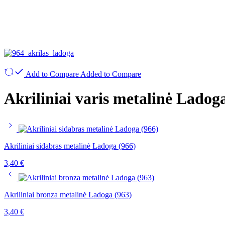
Add to Compare
Added to Compare
Akriliniai varis metalinė Ladog
Akriliniai sidabras metalinė Ladoga (966)
3,40
€
Akriliniai bronza metalinė Ladoga (963)
3,40
€