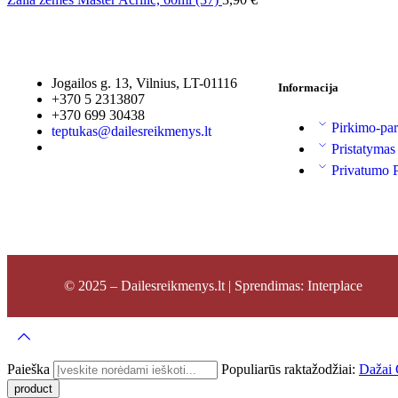
Jogailos g. 13, Vilnius, LT-01116
Informacija
+370 5 2313807
+370 699 30438
Pirkimo-par
teptukas@dailesreikmenys.lt
Pristatymas
Privatumo P
© 2025 – Dailesreikmenys.lt | Sprendimas: Interplace
Paieška
Populiarūs raktažodžiai:
Dažai