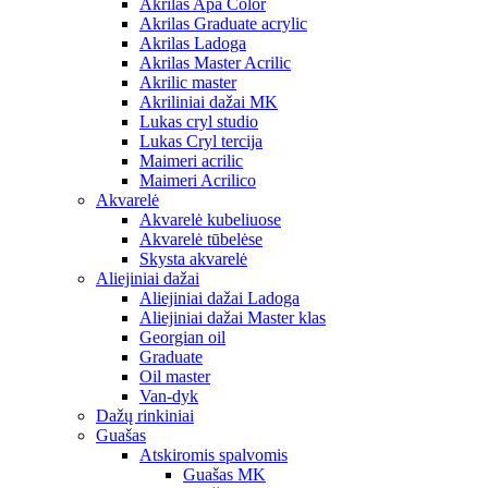
Akrilas Apa Color
Akrilas Graduate acrylic
Akrilas Ladoga
Akrilas Master Acrilic
Akrilic master
Akriliniai dažai MK
Lukas cryl studio
Lukas Cryl tercija
Maimeri acrilic
Maimeri Acrilico
Akvarelė
Akvarelė kubeliuose
Akvarelė tūbelėse
Skysta akvarelė
Aliejiniai dažai
Aliejiniai dažai Ladoga
Aliejiniai dažai Master klas
Georgian oil
Graduate
Oil master
Van-dyk
Dažų rinkiniai
Guašas
Atskiromis spalvomis
Guašas MK