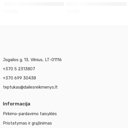
Cernit modelinas 56g keksiuko sp. 739
Mentelė plastilinui,moliui m
2,30
€
7,21
€
Jogailos g. 13, Vilnius, LT-01116
+370 5 2313807
+370 699 30438
teptukas@dailesreikmenys.lt
Informacija
Pirkimo-pardavimo taisyklės
Pristatymas ir grąžinimas