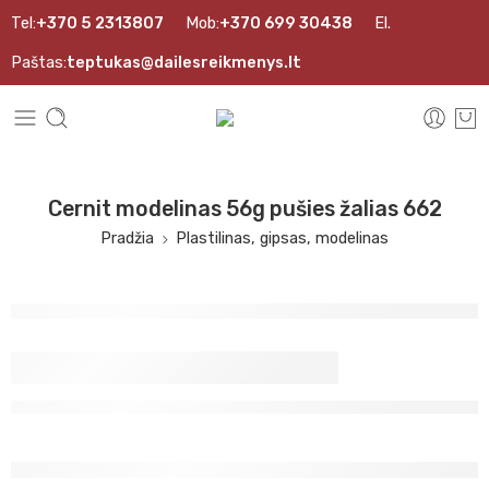
Tel:
+370 5 2313807
Mob:
+370 699 30438
El.
Paštas:
teptukas@dailesreikmenys.lt
Cernit modelinas 56g pušies žalias 662
Pradžia
Plastilinas, gipsas, modelinas