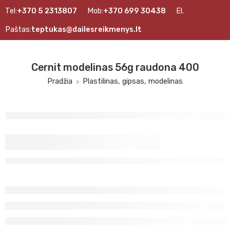
Tel:
+370 5 2313807
Mob:
+370 699 30438
El.
Paštas:
teptukas@dailesreikmenys.lt
Cernit modelinas 56g raudona 400
Pradžia
Plastilinas, gipsas, modelinas