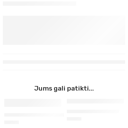
Jums gali patikti...
Stekų rinkinys keramikai
Modeliavimo 10 vnt.įrankių rinkinys
13,90
€
12,90
€