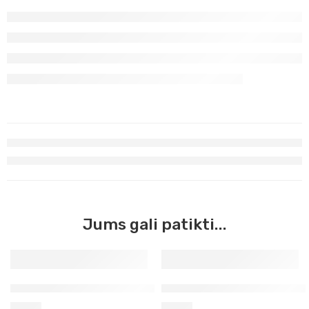
Jums gali patikti...
Žalias turkis Master Acrilic, 60ml (28)
Mėlyna ciano pirminė Master 
3,90
€
3,90
€