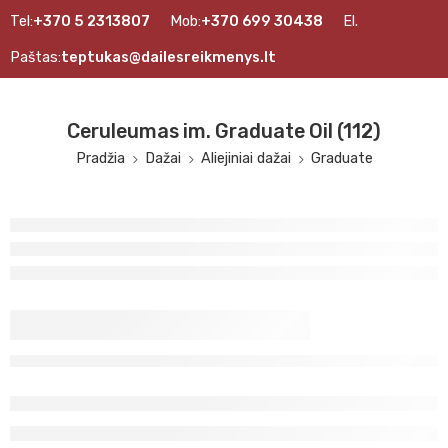
Tel:
+370 5 2313807
Mob:
+370 699 30438
El.
Paštas:
teptukas@dailesreikmenys.lt
Ceruleumas im. Graduate Oil (112)
Pradžia
Dažai
Aliejiniai dažai
Graduate