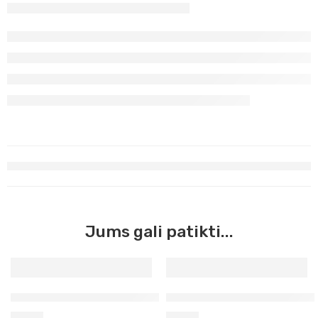
Jums gali patikti...
Prūsų mėlyna Georgian Oil, 38ml (135)
Mėlyna šviesi Georgian Oil, 3
3,50
€
3,50
€