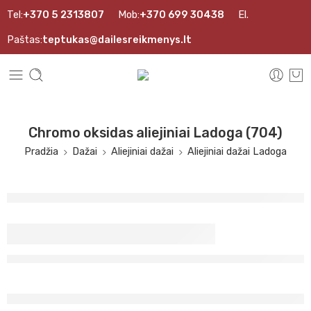
Tel:
+370 5 2313807
Mob:
+370 699 30438
El.
Paštas:
teptukas@dailesreikmenys.lt
Chromo oksidas aliejiniai Ladoga (704)
Pradžia
Dažai
Aliejiniai dažai
Aliejiniai dažai Ladoga