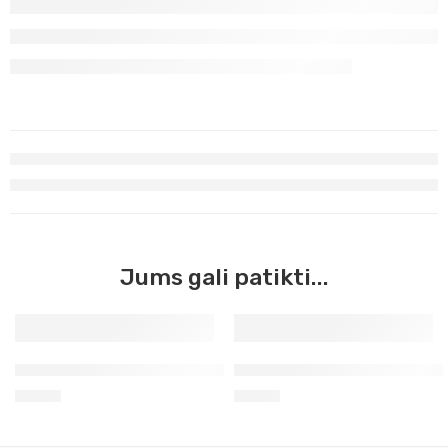
Jums gali patikti...
Ceruleumas tamsus Georgian Oil, 38ml (112)
Žalia lapų Georgian Oil, 38ml
3,50
€
3,50
€