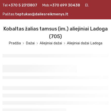
Tel:
+370 5 2313807
Mob:
+370 699 30438
El.
Paštas:
teptukas@dailesreikmenys.lt
Kobaltas žalias tamsus (im.) aliejiniai Ladoga
(705)
Pradžia
Dažai
Aliejiniai dažai
Aliejiniai dažai Ladoga