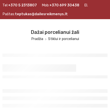
Tel:
+370 5 2313807
Mob:
+370 699 30438
El.
Paštas:
teptukas@dailesreikmenys.lt
Dažai porcelianui žali
Pradžia
Stiklui ir porcelianui