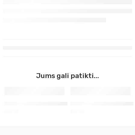
Jums gali patikti...
Kontūras turkio spalvos stiklui ir keramikai
Kontūras laimo žalia stiklui i
2,00
€
2,60
€