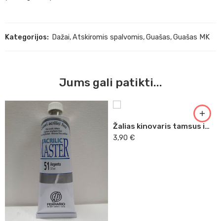
Kategorijos:
Dažai
,
Atskiromis spalvomis
,
Guašas
,
Guašas MK
Jums gali patikti...
Žalias kinovaris tamsus im. Master Acrilic, 60ml (32)
3,90
€