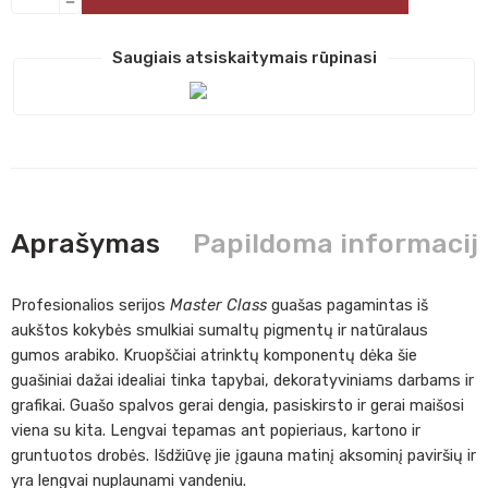
Saugiais atsiskaitymais rūpinasi
Aprašymas
Papildoma informacij
Profesionalios serijos
Master Class
guašas pagamintas iš
aukštos kokybės smulkiai sumaltų pigmentų ir natūralaus
gumos arabiko. Kruopščiai atrinktų komponentų dėka šie
guašiniai dažai idealiai tinka tapybai, dekoratyviniams darbams ir
grafikai. Guašo spalvos gerai dengia, pasiskirsto ir gerai maišosi
viena su kita. Lengvai tepamas ant popieriaus, kartono ir
gruntuotos drobės. Išdžiūvę jie įgauna matinį aksominį paviršių ir
yra lengvai nuplaunami vandeniu.