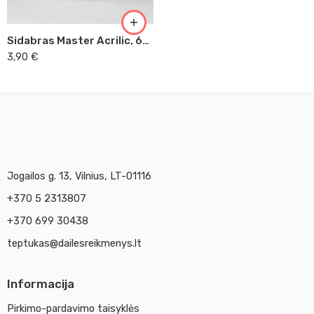
Sidabras Master Acrilic, 60ml (51)
3,90
€
Jogailos g. 13, Vilnius, LT-01116
+370 5 2313807
+370 699 30438
teptukas@dailesreikmenys.lt
Informacija
Pirkimo-pardavimo taisyklės