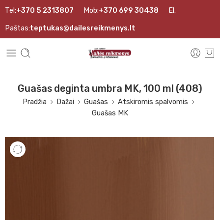
Tel:
+370 5 2313807
Mob:
+370 699 30438
El.
Paštas:
teptukas@dailesreikmenys.lt
Guašas deginta umbra MK, 100 ml (408)
Pradžia
Dažai
Guašas
Atskiromis spalvomis
Guašas MK