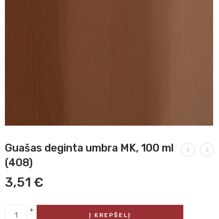
Guašas deginta umbra MK, 100 ml
(408)
3,51
€
Į KREPŠELĮ