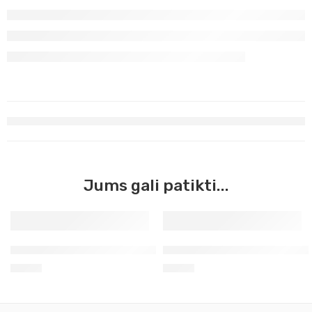
Jums gali patikti...
Ruda Van Dyk Master Acrilic, 60ml (48)
Žalia žemės Master Acrilic, 
3,90
€
3,90
€