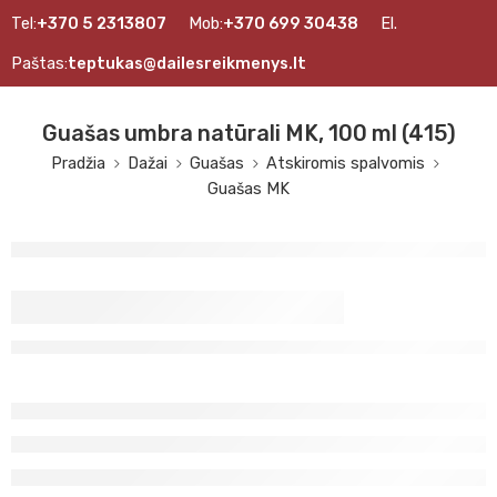
Tel:
+370 5 2313807
Mob:
+370 699 30438
El.
Paštas:
teptukas@dailesreikmenys.lt
Guašas umbra natūrali MK, 100 ml (415)
Pradžia
Dažai
Guašas
Atskiromis spalvomis
Guašas MK