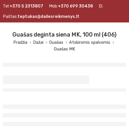
Tel:
+370 5 2313807
Mob:
+370 699 30438
El.
Paštas:
teptukas@dailesreikmenys.lt
Guašas deginta siena MK, 100 ml (406)
Pradžia
Dažai
Guašas
Atskiromis spalvomis
Guašas MK