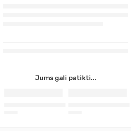
Jums gali patikti...
Mėlyna ciano pirminė Master Acrilic, 60ml (26)
Umbra natūrali Master Acrili
3,90
€
3,90
€