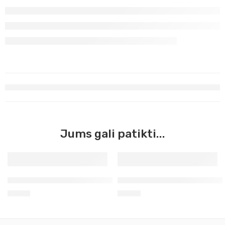
Jums gali patikti...
Žalia permanentinė šviesi Master Acrilic, 60ml (29)
Geltona šviesi Neapolio Mast
3,90
€
4,60
€