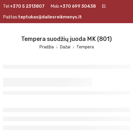
Tel:
+370 5 2313807
Mob:
+370 699 30438
El.
Paštas:
teptukas@dailesreikmenys.lt
Tempera suodžių juoda MK (801)
Pradžia
Dažai
Tempera