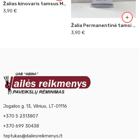
Žalias kinovaris tamsus Master Acrilic, 60ml (31)
3,90
€
Žalia Permanentinė tamsi Master Acrilic, 60ml (30)
3,90
€
Jogailos g. 13, Vilnius, LT-01116
+370 5 2313807
+370 699 30438
teptukas@dailesreikmenys.lt