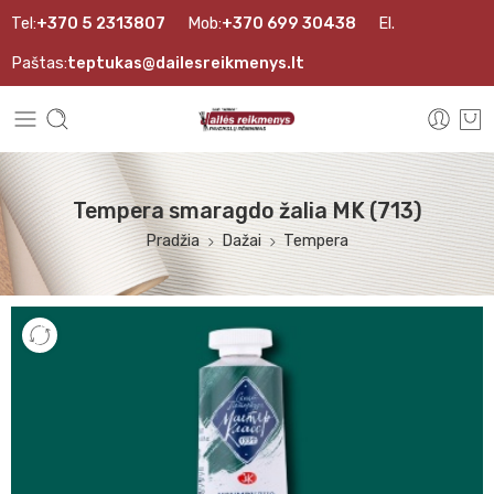
Tel:
+370 5 2313807
Mob:
+370 699 30438
El.
Paštas:
teptukas@dailesreikmenys.lt
Tempera smaragdo žalia MK (713)
Pradžia
Dažai
Tempera