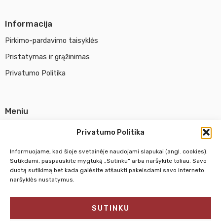
Informacija
Pirkimo-pardavimo taisyklės
Pristatymas ir grąžinimas
Privatumo Politika
Meniu
Parduotuvė
Privatumo Politika
Apie UAB Abina
Informuojame, kad šioje svetainėje naudojami slapukai (angl. cookies).
Susisiekti su mumis
Sutikdami, paspauskite mygtuką „Sutinku“ arba naršykite toliau. Savo
duotą sutikimą bet kada galėsite atšaukti pakeisdami savo interneto
naršyklės nustatymus.
Pirm. - Penkt.
10:00 - 18:00
SUTINKU
Šeštadienį
10:00 - 14:00