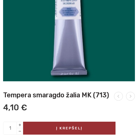
Tempera smaragdo žalia MK (713)
4,10
€
Į KREPŠELĮ