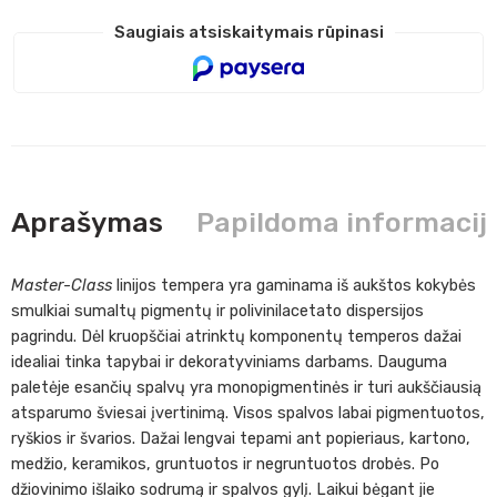
Saugiais atsiskaitymais rūpinasi
Aprašymas
Papildoma informacij
Master-Class
linijos tempera yra gaminama iš aukštos kokybės
smulkiai sumaltų pigmentų ir polivinilacetato dispersijos
pagrindu. Dėl kruopščiai atrinktų komponentų temperos dažai
idealiai tinka tapybai ir dekoratyviniams darbams. Dauguma
paletėje esančių spalvų yra monopigmentinės ir turi aukščiausią
atsparumo šviesai įvertinimą. Visos spalvos labai pigmentuotos,
ryškios ir švarios. Dažai lengvai tepami ant popieriaus, kartono,
medžio, keramikos, gruntuotos ir negruntuotos drobės. Po
džiovinimo išlaiko sodrumą ir spalvos gylį. Laikui bėgant jie