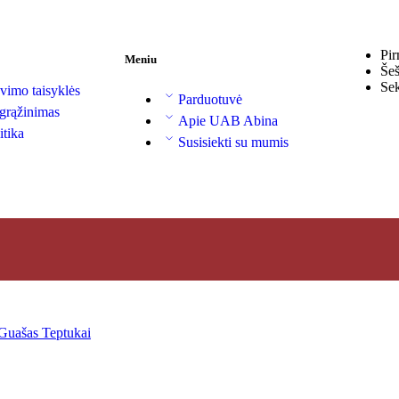
Pir
Meniu
Šeš
Se
vimo taisyklės
Parduotuvė
 grąžinimas
Apie UAB Abina
itika
Susisiekti su mumis
Guašas
Teptukai