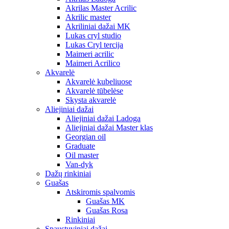
Akrilas Master Acrilic
Akrilic master
Akriliniai dažai MK
Lukas cryl studio
Lukas Cryl tercija
Maimeri acrilic
Maimeri Acrilico
Akvarelė
Akvarelė kubeliuose
Akvarelė tūbelėse
Skysta akvarelė
Aliejiniai dažai
Aliejiniai dažai Ladoga
Aliejiniai dažai Master klas
Georgian oil
Graduate
Oil master
Van-dyk
Dažų rinkiniai
Guašas
Atskiromis spalvomis
Guašas MK
Guašas Rosa
Rinkiniai
Spaustuviniai dažai