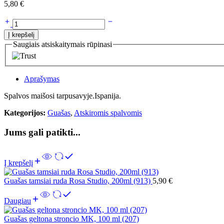
5,80
€
Į krepšelį
Saugiais atsiskaitymais rūpinasi
Aprašymas
Spalvos maišosi tarpusavyje.Ispanija.
Kategorijos:
Guašas
,
Atskiromis spalvomis
Jums gali patikti...
Į krepšelį
Guašas tamsiai ruda Rosa Studio, 200ml (913)
5,90
€
Daugiau
Guašas geltona stroncio MK, 100 ml (207)