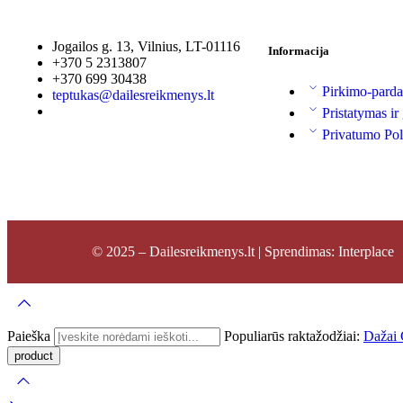
Jogailos g. 13, Vilnius, LT-01116
Informacija
+370 5 2313807
+370 699 30438
Pirkimo-parda
teptukas@dailesreikmenys.lt
Pristatymas ir
Privatumo Pol
© 2025 – Dailesreikmenys.lt | Sprendimas: Interplace
Paieška
Populiarūs raktažodžiai:
Dažai