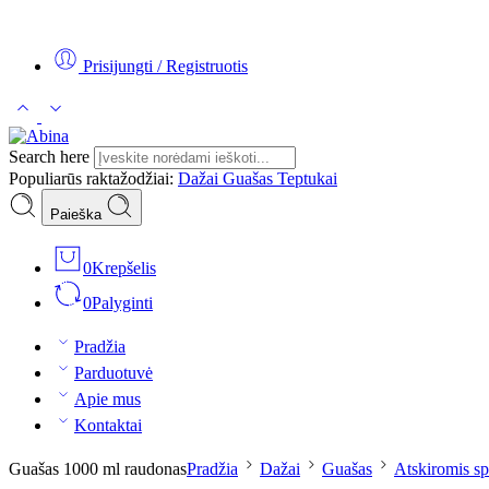
Tel:
+370 5 2313807
Mob:
+370 699 30438
El. Paštas:
teptukas@
Prisijungti / Registruotis
Search here
Populiarūs raktažodžiai:
Dažai
Guašas
Teptukai
Paieška
0
Krepšelis
0
Palyginti
Pradžia
Parduotuvė
Apie mus
Kontaktai
Guašas 1000 ml raudonas
Pradžia
Dažai
Guašas
Atskiromis s