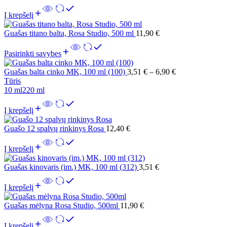
Į krepšelį
Guašas titano balta, Rosa Studio, 500 ml
11,90
€
Pasirinkti savybes
Guašas balta cinko MK, 100 ml (100)
3,51
€
–
6,90
€
Tūris
10 ml
220 ml
Į krepšelį
Guašo 12 spalvų rinkinys Rosa
12,40
€
Į krepšelį
Guašas kinovaris (im.) MK, 100 ml (312)
3,51
€
Į krepšelį
Guašas mėlyna Rosa Studio, 500ml
11,90
€
Į krepšelį