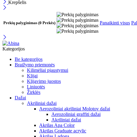
Krepšelis
Panaikinti visus
Pal
Prekių palyginimas
(0 Prekės)
Kategorijos
Be kategorijos
Braižymo priemonės
Kilimėliai pjaustymui
Klijai
Klijavimo juostos
Liniuotės
Žirklės
Dažai
Akriliniai dažai
Aerozoliniai akriliniai Molotov dažai
Aerozoliniai graffiti dažai
Akriliniai dažai
Akrilas Apa Color
Akrilas Graduate acrylic
Akrilas Ladoga