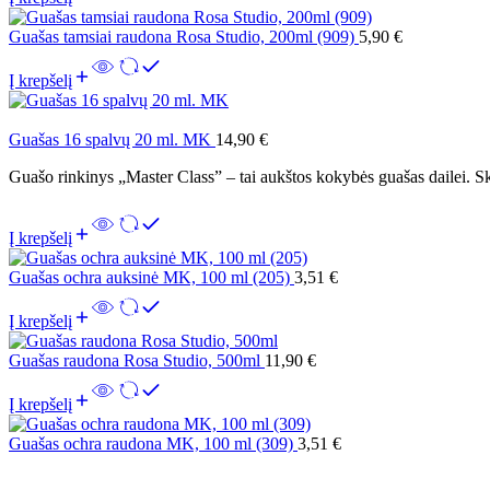
Guašas tamsiai raudona Rosa Studio, 200ml (909)
5,90
€
Į krepšelį
Guašas 16 spalvų 20 ml. MK
14,90
€
Guašo rinkinys „Master Class” – tai aukštos kokybės guašas dailei. Sk
Į krepšelį
Guašas ochra auksinė MK, 100 ml (205)
3,51
€
Į krepšelį
Guašas raudona Rosa Studio, 500ml
11,90
€
Į krepšelį
Guašas ochra raudona MK, 100 ml (309)
3,51
€