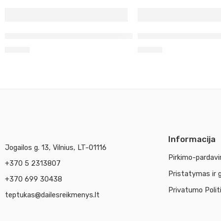
Šilkui tamsiai mėlyni Javana dažai 50 ml 8132
Šilkui tamsiai žali J
4,40
€
4,40
€
Informacija
Jogailos g. 13, Vilnius, LT-01116
Pirkimo-pardavi
+370 5 2313807
Pristatymas ir 
+370 699 30438
Privatumo Polit
teptukas@dailesreikmenys.lt