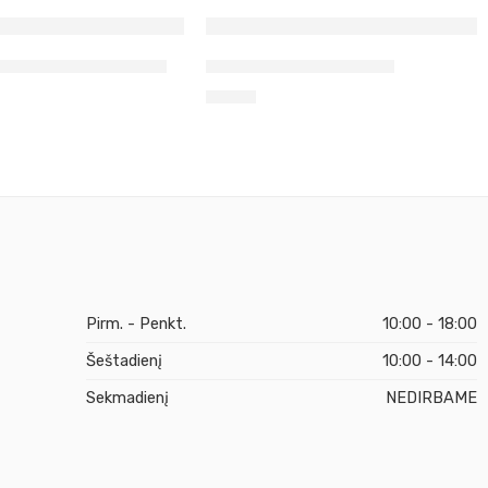
imui tamsiai raudona
Vilna vėlimui oranžinė
1,30
€
Pirm. - Penkt.
10:00 - 18:00
Šeštadienį
10:00 - 14:00
Sekmadienį
NEDIRBAME