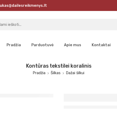
ukas@dailesreikmenys.lt
Pradžia
Parduotuvė
Apie mus
Kontaktai
Kontūras tekstilei koralinis
Pradžia
Šilkas
Dažai šilkui