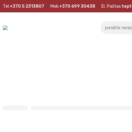
Tel:
+370 5 2313807
Mob:
+370 699 30438
El. Paštas:
tept