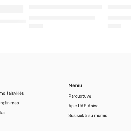
Vilna vėlimui šviesiai mėlyna
Vilna vėl
avana dažai 50 ml
1,30
€
1,30
€
Meniu
mo taisyklės
Parduotuvė
grąžinimas
Apie UAB Abina
ika
Susisiekti su mumis