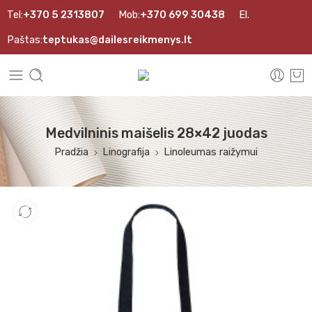
Tel:
+370 5 2313807
Mob:
+370 699 30438
El.
Paštas:
teptukas@dailesreikmenys.lt
Medvilninis maišelis 28×42 juodas
Pradžia
Linografija
Linoleumas raižymui