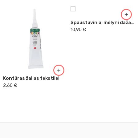
Spaustuviniai mėlyni dažai tekstilei Essdee 150 ml
10,90
€
Kontūras žalias tekstilei
2,60
€