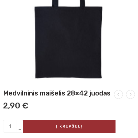
Medvilninis maišelis 28×42 juodas
2,90
€
Į KREPŠELĮ