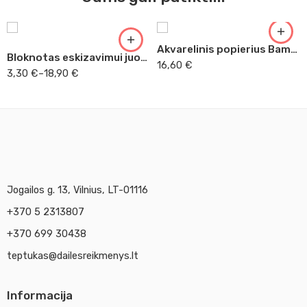
9 x 9
A3
Akvarelinis popierius Bamboo
Bloknotas eskizavimui juodu popieriumi
16,60
€
3,30
€
–
18,90
€
Jogailos g. 13, Vilnius, LT-01116
+370 5 2313807
+370 699 30438
teptukas@dailesreikmenys.lt
Informacija