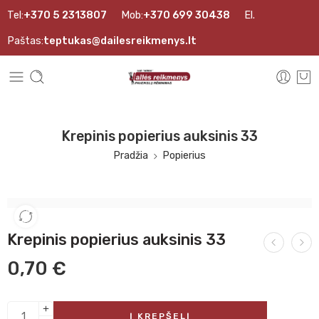
Tel:
+370 5 2313807
Mob:
+370 699 30438
El.
Paštas:
teptukas@dailesreikmenys.lt
Krepinis popierius auksinis 33
Pradžia
Popierius
Krepinis popierius auksinis 33
0,70
€
Į KREPŠELĮ