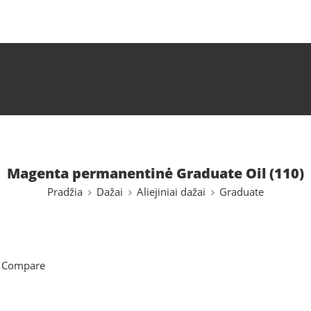
Pradžia
Parduotuvė
Apie mus
Kontaktai
Magenta permanentinė Graduate Oil (110)
Pradžia
Dažai
Aliejiniai dažai
Graduate
 Compare