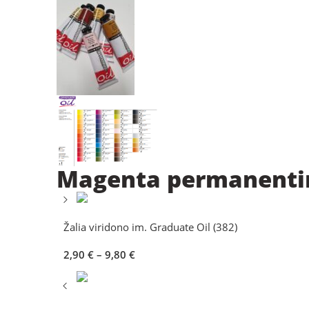
Magenta permanentin
Žalia viridono im. Graduate Oil (382)
2,90
€
–
9,80
€