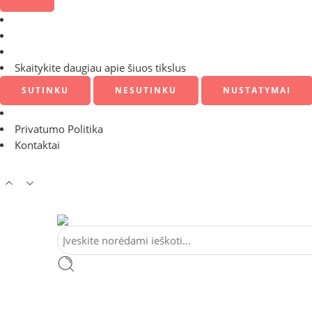
Skaitykite daugiau apie šiuos tikslus
SUTINKU
NESUTINKU
NUSTATYMAI
Privatumo Politika
Kontaktai
Tel:
+370 5 2313807
Mob:
+370 699 30438
El. Pa