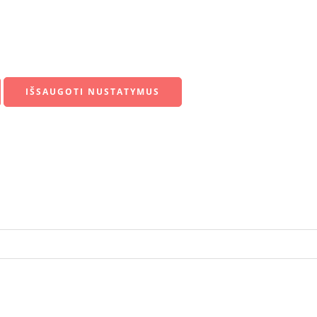
IŠSAUGOTI NUSTATYMUS
štas:
teptukas@dailesreikmenys.lt