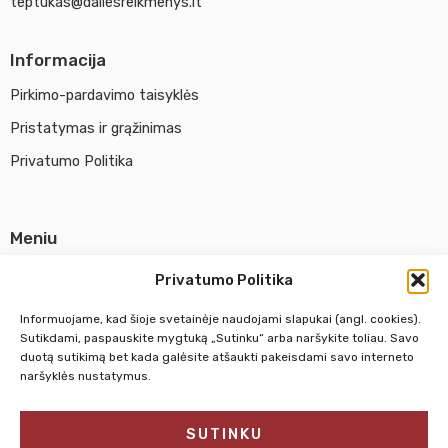
teptukas@dailesreikmenys.lt
Informacija
Pirkimo-pardavimo taisyklės
Pristatymas ir grąžinimas
Privatumo Politika
Meniu
Parduotuvė
Privatumo Politika
Apie UAB Abina
Informuojame, kad šioje svetainėje naudojami slapukai (angl. cookies).
Susisiekti su mumis
Sutikdami, paspauskite mygtuką „Sutinku“ arba naršykite toliau. Savo
duotą sutikimą bet kada galėsite atšaukti pakeisdami savo interneto
naršyklės nustatymus.
Pirm. - Penkt.
10:00 - 18:00
SUTINKU
Šeštadienį
10:00 - 14:00