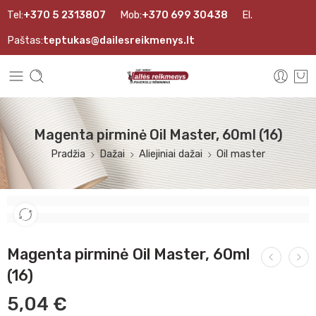
Tel:
+370 5 2313807
Mob:
+370 699 30438
El.
Paštas:
teptukas@dailesreikmenys.lt
Magenta pirminė Oil Master, 60ml (16)
Pradžia
Dažai
Aliejiniai dažai
Oil master
Magenta pirminė Oil Master, 60ml
(16)
5,04
€