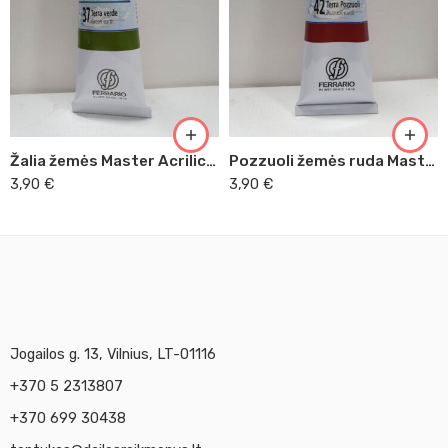
Žalia žemės Master Acrilic, 60ml (37)
Pozzuoli žemės ruda Master Acrilic, 60ml (42)
3,90
€
3,90
€
Jogailos g. 13, Vilnius, LT-01116
+370 5 2313807
+370 699 30438