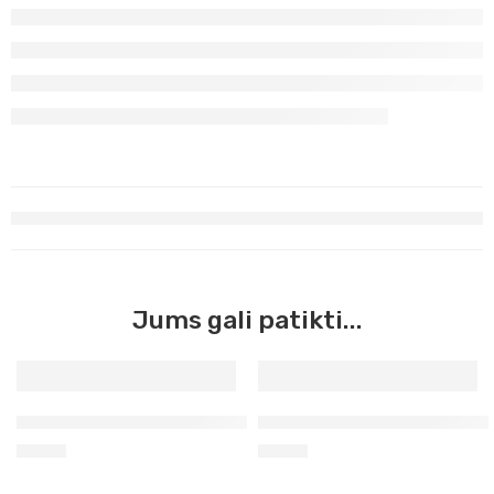
Jums gali patikti...
Pozzuoli žemės ruda Master Acrilic, 60ml (42)
Žalia smaragdinė Master Acri
3,90
€
3,90
€