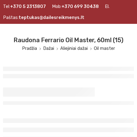
Tel:
+370 5 2313807
Mob:
+370 699 30438
El.
Paštas:
teptukas@dailesreikmenys.lt
Raudona Ferrario Oil Master, 60ml (15)
Pradžia
Dažai
Aliejiniai dažai
Oil master