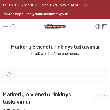
Tel:
+370 5 2313807
Mob:
+370 699 30438
El.
Paštas:
teptukas@dailesreikmenys.lt
Markerių 6 vienetų rinkinys taškavimui
Pradžia
Piešimo priemonės
Markerių 6 vienetų rinkinys
taškavimui