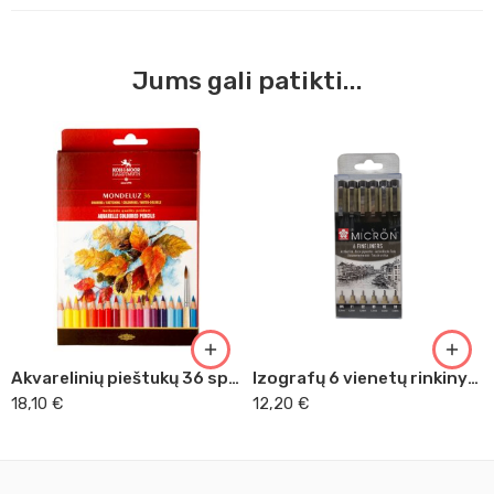
Jums gali patikti...
Akvarelinių pieštukų 36 spalvų rinkinys Koh-I-Noor
Izografų 6 vienetų rinkinys Sakura
18,10
€
12,20
€