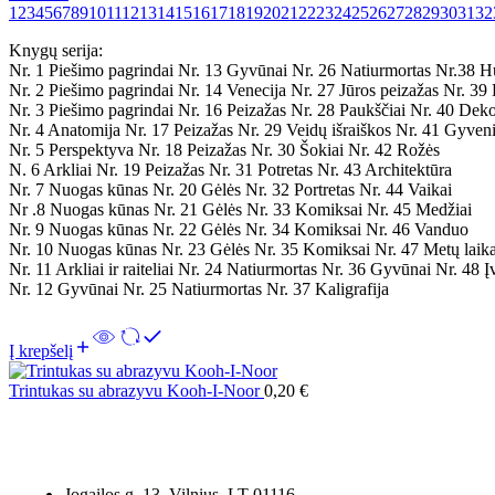
1
2
3
4
5
6
7
8
9
10
11
12
13
14
15
16
17
18
19
20
21
22
23
24
25
26
27
28
29
30
31
32
Knygų serija:
Nr. 1 Piešimo pagrindai Nr. 13 Gyvūnai Nr. 26 Natiurmortas Nr.38 H
Nr. 2 Piešimo pagrindai Nr. 14 Venecija Nr. 27 Jūros peizažas Nr. 39
Nr. 3 Piešimo pagrindai Nr. 16 Peizažas Nr. 28 Paukščiai Nr. 40 Dek
Nr. 4 Anatomija Nr. 17 Peizažas Nr. 29 Veidų išraiškos Nr. 41 Gyveni
Nr. 5 Perspektyva Nr. 18 Peizažas Nr. 30 Šokiai Nr. 42 Rožės
N. 6 Arkliai Nr. 19 Peizažas Nr. 31 Potretas Nr. 43 Architektūra
Nr. 7 Nuogas kūnas Nr. 20 Gėlės Nr. 32 Portretas Nr. 44 Vaikai
Nr .8 Nuogas kūnas Nr. 21 Gėlės Nr. 33 Komiksai Nr. 45 Medžiai
Nr. 9 Nuogas kūnas Nr. 22 Gėlės Nr. 34 Komiksai Nr. 46 Vanduo
Nr. 10 Nuogas kūnas Nr. 23 Gėlės Nr. 35 Komiksai Nr. 47 Metų laika
Nr. 11 Arkliai ir raiteliai Nr. 24 Natiurmortas Nr. 36 Gyvūnai Nr. 48 Į
Nr. 12 Gyvūnai Nr. 25 Natiurmortas Nr. 37 Kaligrafija
Į krepšelį
Trintukas su abrazyvu Kooh-I-Noor
0,20
€
Jogailos g. 13, Vilnius, LT-01116