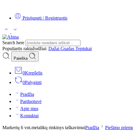
Tel:
+370 5 2313807
Mob:
+370 699 30438
El. Paštas:
teptukas@
Prisijungti / Registruotis
Search here
Populiarūs raktažodžiai:
Dažai
Guašas
Teptukai
Paieška
0
Krepšelis
0
Palyginti
Pradžia
Parduotuvė
Apie mus
Kontaktai
Markerių 6 vnt.metalikų rinkinys taškavimui
Pradžia
Piešimo priem