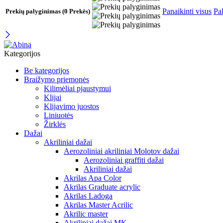
Panaikinti visus
Pal
Prekių palyginimas
(0 Prekės)
Kategorijos
Be kategorijos
Braižymo priemonės
Kilimėliai pjaustymui
Klijai
Klijavimo juostos
Liniuotės
Žirklės
Dažai
Akriliniai dažai
Aerozoliniai akriliniai Molotov dažai
Aerozoliniai graffiti dažai
Akriliniai dažai
Akrilas Apa Color
Akrilas Graduate acrylic
Akrilas Ladoga
Akrilas Master Acrilic
Akrilic master
Akriliniai dažai MK