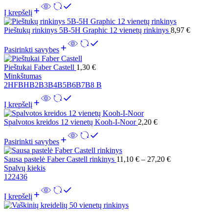
Į krepšelį
Pieštukų rinkinys 5B-5H Graphic 12 vienetų rinkinys
8,97
€
Pasirinkti savybes
Pieštukai Faber Castell
1,30
€
Minkštumas
2H
F
B
HB
2B
3B
4B
5B
6B
7B
8 B
Į krepšelį
Spalvotos kreidos 12 vienetų Kooh-I-Noor
2,20
€
Pasirinkti savybes
Sausa pastelė Faber Castell rinkinys
11,10
€
–
27,20
€
Spalvų kiekis
12
24
36
Į krepšelį