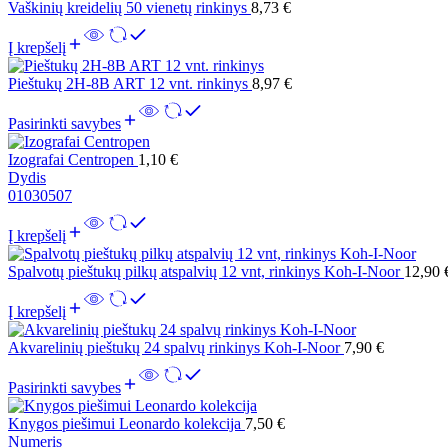
Vaškinių kreidelių 50 vienetų rinkinys
8,73
€
Į krepšelį
Pieštukų 2H-8B ART 12 vnt. rinkinys
8,97
€
Pasirinkti savybes
Izografai Centropen
1,10
€
Dydis
01
03
05
07
Į krepšelį
Spalvotų pieštukų pilkų atspalvių 12 vnt, rinkinys Koh-I-Noor
12,90
Į krepšelį
Akvarelinių pieštukų 24 spalvų rinkinys Koh-I-Noor
7,90
€
Pasirinkti savybes
Knygos piešimui Leonardo kolekcija
7,50
€
Numeris