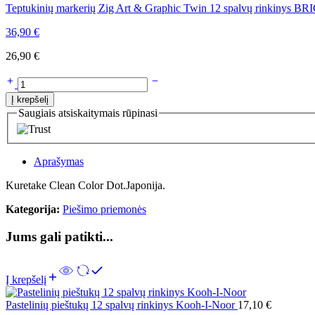
Teptukinių markerių Zig Art & Graphic Twin 12 spalvų rinkinys B
36,90
€
26,90
€
Į krepšelį
Saugiais atsiskaitymais rūpinasi
Aprašymas
Kuretake Clean Color Dot.Japonija.
Kategorija:
Piešimo priemonės
Jums gali patikti...
Į krepšelį
Pastelinių pieštukų 12 spalvų rinkinys Kooh-I-Noor
17,10
€