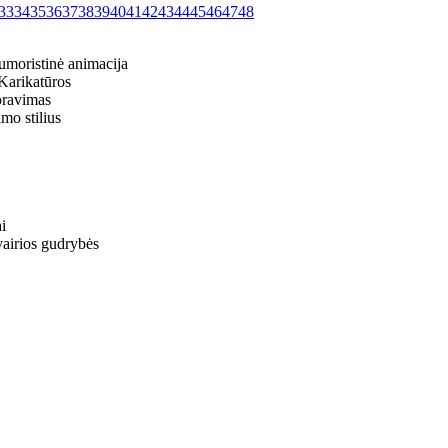
33
34
35
36
37
38
39
40
41
42
43
44
45
46
47
48
umoristinė animacija
 Karikatūros
oravimas
mo stilius
i
vairios gudrybės