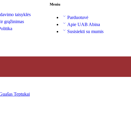
Meniu
davimo taisyklės
Parduotuvė
 ir grąžinimas
Apie UAB Abina
olitika
Susisiekti su mumis
Guašas
Teptukai