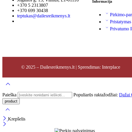
Informacija
+370 5 2313807
+370 699 30438
Pirkimo-par
teptukas@dailesreikmenys.lt
Pristatymas
Privatumo P
© 2025 – Dailesreikmenys.lt | Sprendimas: Interplace
Paieška
Populiarūs raktažodžiai:
Dažai
Krepšelis